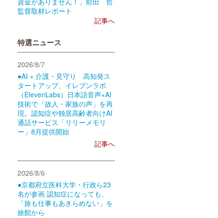
資金がありません！」前田 哲
監督取材レポート
記事へ
特選ニュース
2026/8/7
●AI × 介護・見守り 高知発ス
タートアップ、イレブンラボ
（ElevenLabs）日本語音声×AI
技術で「故人・家族の声」を再
現。認知症や独居高齢者向けAI
通話サービス「リリーメモリ
ー」8月提供開始
記事へ
2026/8/6
●京都府立医科大学・行政ら23
名が参画 認知症になっても、
「旅も仕事もあきらめない」を
旅館から