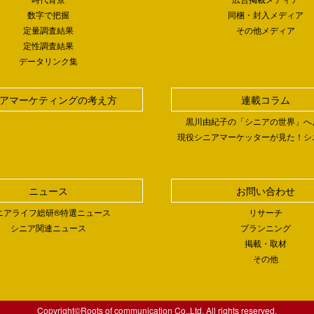
数字で把握
同梱・封入メディア
定量調査結果
その他メディア
定性調査結果
データリンク集
アマーケティングの考え方
連載コラム
黒川由紀子の「シニアの世界」へ
現役シニアマーケッターが見た！シ
ニュース
お問い合わせ
ニアライフ総研®特選ニュース
リサーチ
シニア関連ニュース
プランニング
掲載・取材
その他
Copyright©Roots of communication Co.,Ltd. All rights reserved.