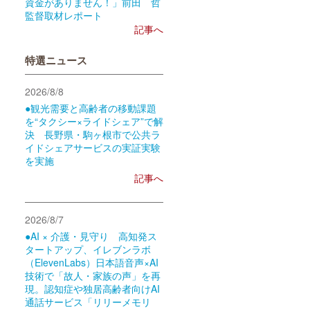
資金がありません！」前田 哲
監督取材レポート
記事へ
特選ニュース
2026/8/8
●観光需要と高齢者の移動課題
を“タクシー×ライドシェア”で解
決 長野県・駒ヶ根市で公共ラ
イドシェアサービスの実証実験
を実施
記事へ
2026/8/7
●AI × 介護・見守り 高知発ス
タートアップ、イレブンラボ
（ElevenLabs）日本語音声×AI
技術で「故人・家族の声」を再
現。認知症や独居高齢者向けAI
通話サービス「リリーメモリ