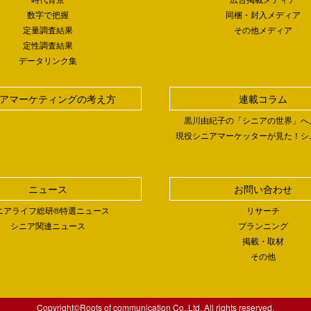
数字で把握
同梱・封入メディア
定量調査結果
その他メディア
定性調査結果
データリンク集
アマーケティングの考え方
連載コラム
黒川由紀子の「シニアの世界」へ
現役シニアマーケッターが見た！シ
ニュース
お問い合わせ
ニアライフ総研®特選ニュース
リサーチ
シニア関連ニュース
プランニング
掲載・取材
その他
Copyright©Roots of communication Co.,Ltd. All rights reserved.