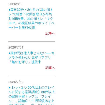
2026/8/3
●毎日30分・2か月の”耳の脳ト
レ”で雑音下の聞き取りが平均
3.1dB改善。耳の脳トレ「キク
モア」の検証結果のホワイトペ
ーパーを無料公開
記事へ
2026/7/31
●孤独死は他人事じゃない──カ
メラを使わない見守りアプリ
「亀のお守り」提供中
記事へ
2026/7/30
●【ハハロル 50代以上のフレイ
ルに関する意識調査】50代以上
の健康不安トップは「フレイ
ル」、認知症・生活習慣病を上