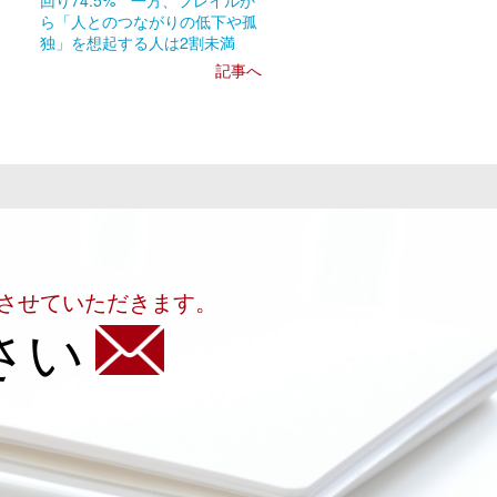
回り74.5% 一方、フレイルか
ら「人とのつながりの低下や孤
独」を想起する人は2割未満
記事へ
させていただきます。
さい