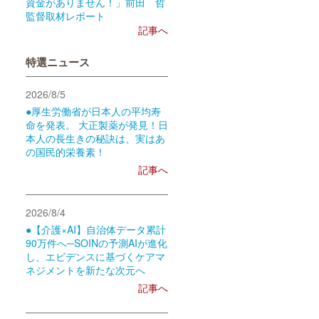
資金がありません！」前田 哲
監督取材レポート
記事へ
特選ニュース
2026/8/5
●厚生労働省が日本人の平均寿
命を発表。 大正製薬が発見！日
本人の長生きの秘訣は、実はあ
の国民的栄養素！
記事へ
2026/8/4
●【介護×AI】自治体データ累計
90万件へ─SOINの予測AIが進化
し、エビデンスに基づくケアマ
ネジメントを新たな次元へ
記事へ