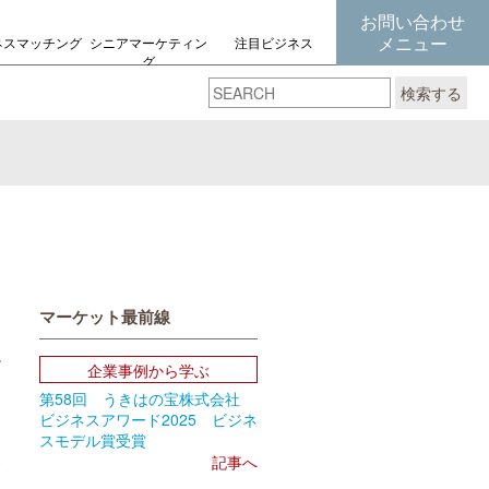
お問い合わせ
メニュー
ネスマッチング
シニアマーケティン
注目ビジネス
グ
の考え方
検索する
マーケット最前線
企業事例から学ぶ
第58回 うきはの宝株式会社
book
Email
ビジネスアワード2025 ビジネ
スモデル賞受賞
0
記事へ