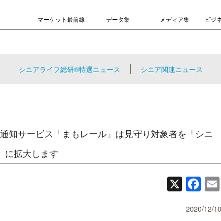
マーケット最前線
データ集
メディア集
ビジ
シニアライフ総研®特選ニュース
シニア関連ニュース
通知サービス「まもレール」は見守り対象者を「シニ
」に拡大します
X
Face
2020/12/1