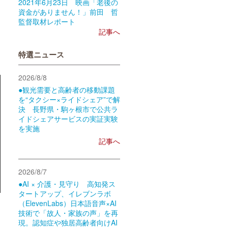
2021年6月23日 映画「老後の
資金がありません！」前田 哲
監督取材レポート
記事へ
特選ニュース
2026/8/8
●観光需要と高齢者の移動課題
を“タクシー×ライドシェア”で解
決 長野県・駒ヶ根市で公共ラ
イドシェアサービスの実証実験
を実施
記事へ
2026/8/7
●AI × 介護・見守り 高知発ス
タートアップ、イレブンラボ
（ElevenLabs）日本語音声×AI
技術で「故人・家族の声」を再
現。認知症や独居高齢者向けAI