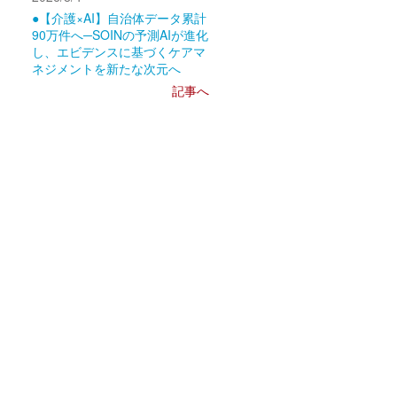
●【介護×AI】自治体データ累計
90万件へ─SOINの予測AIが進化
し、エビデンスに基づくケアマ
ネジメントを新たな次元へ
記事へ
シ