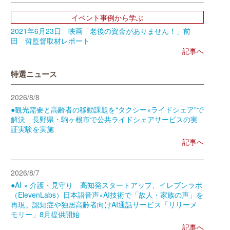
イベント事例から学ぶ
2021年6月23日 映画「老後の資金がありません！」前
田 哲監督取材レポート
記事へ
特選ニュース
2026/8/8
●観光需要と高齢者の移動課題を“タクシー×ライドシェア”で
解決 長野県・駒ヶ根市で公共ライドシェアサービスの実
証実験を実施
記事へ
2026/8/7
●AI × 介護・見守り 高知発スタートアップ、イレブンラボ
（ElevenLabs）日本語音声×AI技術で「故人・家族の声」を
再現。認知症や独居高齢者向けAI通話サービス「リリーメ
モリー」8月提供開始
記事へ