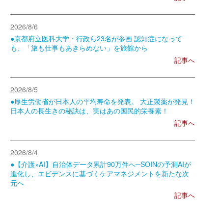
2026/8/6
●京都府立医科大学・行政ら23名が参画 認知症になって
も、「旅も仕事もあきらめない」を旅館から
記事へ
2026/8/5
●厚生労働省が日本人の平均寿命を発表。 大正製薬が発見！
日本人の長生きの秘訣は、実はあの国民的栄養素！
記事へ
2026/8/4
●【介護×AI】自治体データ累計90万件へ─SOINの予測AIが
進化し、エビデンスに基づくケアマネジメントを新たな次
元へ
記事へ