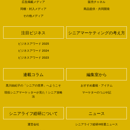
広告掲載メディア
販売チャネル
同梱・封入メディア
商品提供・共同開発
その他メディア
注目ビジネス
シニアマーケティングの考え方
ビジネスアワード 2025
ビジネスアワード 2024
ビジネスアワード 2023
連載コラム
編集室から
黒川由紀子の「シニアの世界」へようこそ
おすすめ書籍・アイテム
現役シニアマーケッターが見た！シニア攻略
マーケターのつぶや記
法
シニアライフ総研について
ニュース
運営会社
シニアライフ総研®特選ニュース