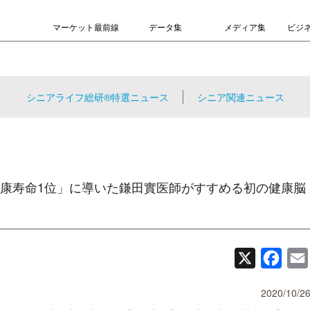
マーケット最前線
データ集
メディア集
ビジ
シニアライフ総研®特選ニュース
シニア関連ニュース
康寿命1位」に導いた鎌田實医師がすすめる初の健康脳
X
Face
2020/10/2