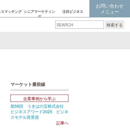
お問い合わせ
メニュー
ネスマッチング
シニアマーケティン
注目ビジネス
グ
の考え方
検索する
マーケット最前線
企業事例から学ぶ
第58回 うきはの宝株式会社
book
Email
ビジネスアワード2025 ビジネ
スモデル賞受賞
6
記事へ