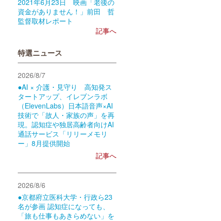
2021年6月23日 映画「老後の
資金がありません！」前田 哲
監督取材レポート
記事へ
特選ニュース
2026/8/7
●AI × 介護・見守り 高知発ス
タートアップ、イレブンラボ
（ElevenLabs）日本語音声×AI
技術で「故人・家族の声」を再
現。認知症や独居高齢者向けAI
通話サービス「リリーメモリ
ー」8月提供開始
記事へ
2026/8/6
●京都府立医科大学・行政ら23
名が参画 認知症になっても、
「旅も仕事もあきらめない」を