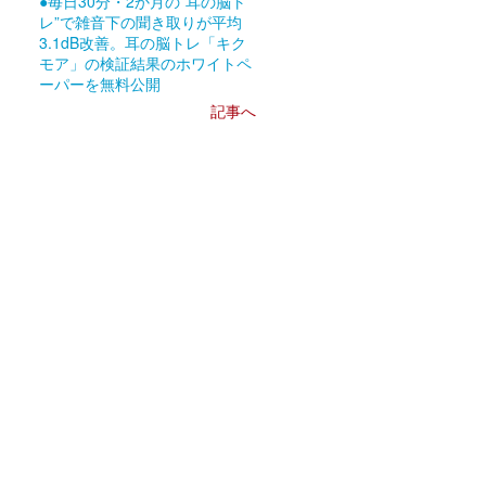
●毎日30分・2か月の”耳の脳ト
レ”で雑音下の聞き取りが平均
3.1dB改善。耳の脳トレ「キク
モア」の検証結果のホワイトペ
ーパーを無料公開
記事へ