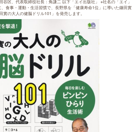
田谷区、代表取締役社長：角謙二 以下「エイ出版社」 ※社名の「エイ」
3日に、食事・運動・生活習慣で、長野県を「健康寿命1位」に導いた鎌田實
田實の大人の健脳ドリル101」を発売します。