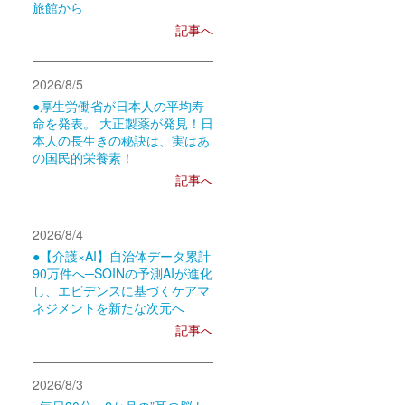
旅館から
記事へ
2026/8/5
●厚生労働省が日本人の平均寿
命を発表。 大正製薬が発見！日
本人の長生きの秘訣は、実はあ
の国民的栄養素！
記事へ
2026/8/4
●【介護×AI】自治体データ累計
90万件へ─SOINの予測AIが進化
し、エビデンスに基づくケアマ
ネジメントを新たな次元へ
記事へ
2026/8/3