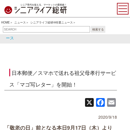
シニア世代を捉える、マーケットの最前線！
HOME
ニュース
シニアライフ総研®特選ニュース
検索する
シニアライフ総研®特選ニュ
シニア関連ニュース
ース
日本郵便／スマホで送れる祖父母孝行サービ
ス「マゴ写レター」を開始！
X
Facebook
Email
2020/9/18
「敬老の日」前となる本日9月17日（木）より