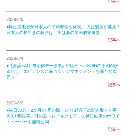
記事へ
2026/8/5
●厚生労働省が日本人の平均寿命を発表。 大正製薬が発見！
日本人の長生きの秘訣は、実はあの国民的栄養素！
記事へ
2026/8/4
●【介護×AI】自治体データ累計90万件へ─SOINの予測AIが
進化し、エビデンスに基づくケアマネジメントを新たな次
元へ
記事へ
2026/8/3
●毎日30分・2か月の”耳の脳トレ”で雑音下の聞き取りが平
均3.1dB改善。耳の脳トレ「キクモア」の検証結果のホワイ
トペーパーを無料公開
記事へ