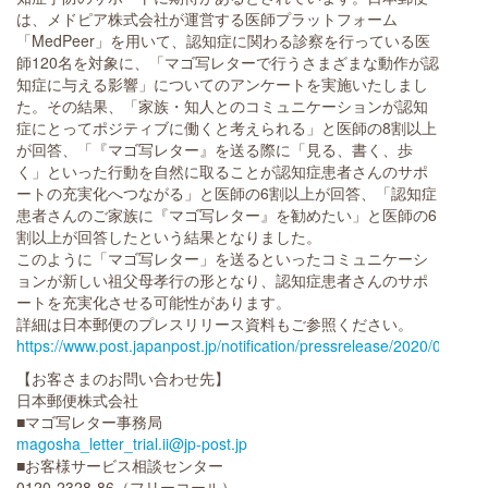
は、メドピア株式会社が運営する医師プラットフォーム
「MedPeer」を用いて、認知症に関わる診察を行っている医
師120名を対象に、「マゴ写レターで行うさまざまな動作が認
知症に与える影響」についてのアンケートを実施いたしまし
た。その結果、「家族・知人とのコミュニケーションが認知
症にとってポジティブに働くと考えられる」と医師の8割以上
が回答、「『マゴ写レター』を送る際に「見る、書く、歩
く」といった行動を自然に取ることが認知症患者さんのサポ
ートの充実化へつながる」と医師の6割以上が回答、「認知症
患者さんのご家族に『マゴ写レター』を勧めたい」と医師の6
割以上が回答したという結果となりました。
このように「マゴ写レター」を送るといったコミュニケーシ
ョンが新しい祖父母孝行の形となり、認知症患者さんのサポ
ートを充実化させる可能性があります。
詳細は日本郵便のプレスリリース資料もご参照ください。
https://www.post.japanpost.jp/notification/pressrelease/2020/00_ho
【お客さまのお問い合わせ先】
日本郵便株式会社
■マゴ写レター事務局
magosha_letter_trial.ii@jp-post.jp
■お客様サービス相談センター
0120-2328-86（フリーコール）