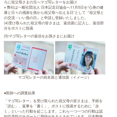
ろに祖父母さまの元へマゴ写レターをお届け
※ 弊社は一般社団法人 日本記念日協会へ11月5日を“心身の健
康と日々の感謝を孫から祖父母へ伝える日”として『祖父母と
の交流・いい孫の日』と申請し登録いたしました。
(4)受け取られた祖父母の皆さまは、返信面に記入し、返信部
分をポストに投函
(5)マゴ写レターの返信をお孫さまにお届け
マゴ写レターの宛名面と通信面（イメージ）
●医師への調査結果
「マゴ写レター」を受け取られた祖父母の皆さまは、手紙を
「読む」、返事を「書く」、ポストに投函するために「歩
く」といった行動を起こします。これら一つ一つの行動は認
知症予防のサポートに期待があるとされています。日本郵便