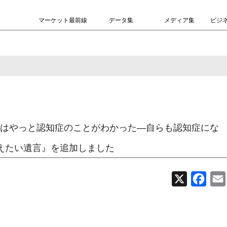
マーケット最前線
データ集
メディア集
ビジ
はやっと認知症のことがわかった―自らも認知症にな
えたい遺言』を追加しました
X
Face