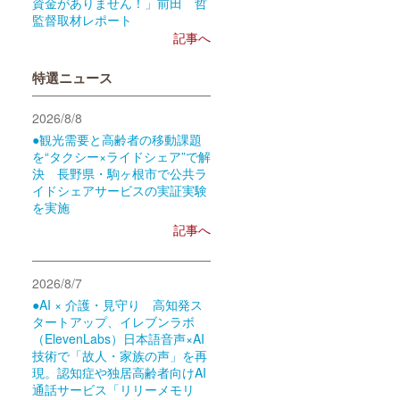
資金がありません！」前田 哲
監督取材レポート
記事へ
特選ニュース
2026/8/8
●観光需要と高齢者の移動課題
を“タクシー×ライドシェア”で解
決 長野県・駒ヶ根市で公共ラ
イドシェアサービスの実証実験
を実施
記事へ
2026/8/7
●AI × 介護・見守り 高知発ス
タートアップ、イレブンラボ
（ElevenLabs）日本語音声×AI
技術で「故人・家族の声」を再
現。認知症や独居高齢者向けAI
通話サービス「リリーメモリ