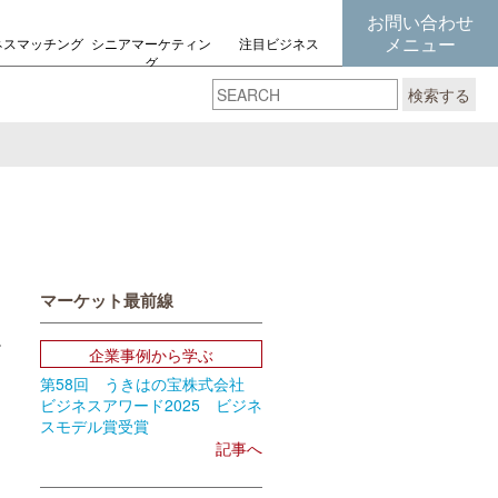
お問い合わせ
メニュー
ネスマッチング
シニアマーケティン
注目ビジネス
グ
の考え方
検索する
マーケット最前線
企業事例から学ぶ
第58回 うきはの宝株式会社
book
Email
ビジネスアワード2025 ビジネ
スモデル賞受賞
記事へ