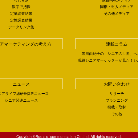
数字で把握
同梱・封入メディア
定量調査結果
その他メディア
定性調査結果
データリンク集
アマーケティングの考え方
連載コラム
黒川由紀子の「シニアの世界」へ
現役シニアマーケッターが見た！シ
ニュース
お問い合わせ
ニアライフ総研®特選ニュース
リサーチ
シニア関連ニュース
プランニング
掲載・取材
その他
Copyright©Roots of communication Co.,Ltd. All rights reserved.