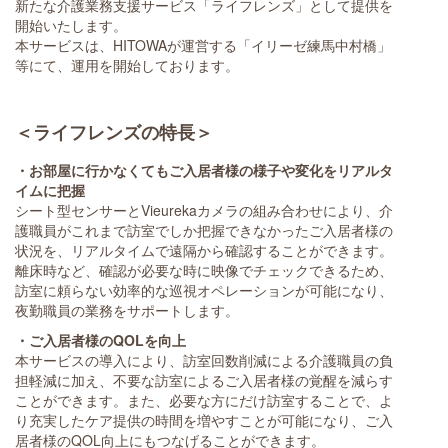
新たな介護業務支援サービス「ライフレンズ」として提供を
開始いたします。
本サービスは、HITOWAが運営する「イリーゼ練馬中村橋」
等にて、運用を開始しております。
＜ライフレンズの特長＞
・お部屋に行かなくてもご入居者様の様子や変化をリアルタ
イムに把握
シート型センサーとVieurekaカメラの組み合わせにより、介
護職員がこれまで訪室でしか把握できなかったご入居者様の
状況を、リアルタイムで遠隔から確認することができます。
離床時など、確認が必要な時に映像でチェックできるため、
訪室に頼らない効率的な巡視オペレーションが可能になり、
夜勤職員の業務をサポートします。
・ご入居者様のQOLを向上
本サービスの導入により、訪室回数削減による介護職員の負
担軽減に加え、不要な訪室によるご入居者様の覚醒を減らす
ことができます。また、必要な方にだけ訪室することで、よ
り充実したケア提供の時間を増やすことが可能になり、ご入
居者様のQOL向上にもつなげることができます。