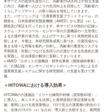
本サービスの提供を皮切りに、高齢者のQOL向上や自立支援
に向け、高齢者一人ひとりの生活向上を目指した「高齢者の
くらしアップデート」の取り組みを強化していきます。
また、パナソニックは「介護業務支援プラットフォーム」の
開発を、日本医療研究開発機構（AMED）から受託（※）し、
開発及び実証を行っております。本サービスや他社の記録シ
ステム・ナースコール・センサー等の介護機器の一元管理に
よる介護作業の省力化、およびデータに基づく状態把握を目
指します。今後は、本研究開発成果に基づき、介護現場から
集まる様々な情報を集約／分析し、高齢者の重度化リスクを
早期発見・対処につなげる先回りの介護ができる先進的介護
を実践し、社会課題の解決に貢献してまいります。
※ AMED「ロボット介護機器・標準化事業（開発補助事業）」
の「介護記録・センサー／ロボットのパッケージ化による介
護業務支援システムに関する研究開発」の支援を受けて実
施。
＜HITOWAにおける導入効果＞
HITOWAの介護施設「イリーゼ練馬中村橋（居室数63室）」
に導入し、本システムを活用した夜間巡視の実証実験を実
施。夜間における巡視業務は、1日で見る介護業務の割合のう
ち、全体の13.0％（※）を占め、導入前と比較すると、夜間巡