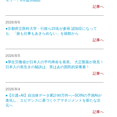
記事へ
2026/8/6
●京都府立医科大学・行政ら23名が参画 認知症になって
も、「旅も仕事もあきらめない」を旅館から
記事へ
2026/8/5
●厚生労働省が日本人の平均寿命を発表。 大正製薬が発見！
日本人の長生きの秘訣は、実はあの国民的栄養素！
記事へ
2026/8/4
●【介護×AI】自治体データ累計90万件へ─SOINの予測AIが
進化し、エビデンスに基づくケアマネジメントを新たな次
元へ
記事へ