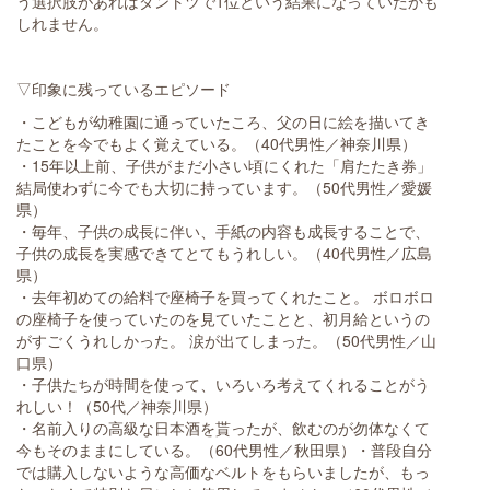
う選択肢があればダントツで1位という結果になっていたかも
しれません。
▽印象に残っているエピソード
・こどもが幼稚園に通っていたころ、父の日に絵を描いてき
たことを今でもよく覚えている。（40代男性／神奈川県）
・15年以上前、子供がまだ小さい頃にくれた「肩たたき券」
結局使わずに今でも大切に持っています。（50代男性／愛媛
県）
・毎年、子供の成長に伴い、手紙の内容も成長することで、
子供の成長を実感できてとてもうれしい。（40代男性／広島
県）
・去年初めての給料で座椅子を買ってくれたこと。 ボロボロ
の座椅子を使っていたのを見ていたことと、初月給というの
がすごくうれしかった。 涙が出てしまった。（50代男性／山
口県）
・子供たちが時間を使って、いろいろ考えてくれることがう
れしい！（50代／神奈川県）
・名前入りの高級な日本酒を貰ったが、飲むのが勿体なくて
今もそのままにしている。（60代男性／秋田県）・普段自分
では購入しないような高価なベルトをもらいましたが、もっ