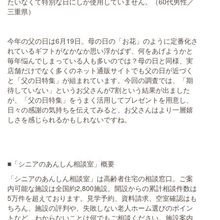
たいなくて特別な日にしか使用していません。（60代男性／
三重県）
今年の父の日は6月19日。母の日の「お花」のように定番化さ
れているギフトがなかなか思い浮かばず、何をあげようかと
毎年悩んでしまっている人も多いのでは？母の日と同様、実
店舗だけでなく多くのネット通販サイトでも父の日が近づく
と「父の日特集」が組まれています。今回の調査では、「期
待していない」というお父さんが7割という結果が出ました
が、「父の日特集」をうまく活用してプレゼントを用意し、
日々の感謝の気持ちを伝えてみると、お父さんはより一層嬉
しさを感じられるかもしれないですね。
■「シニアのあんしん相談室」概要
「シニアのあんしん相談室」は高齢者住宅の相談窓口。ご案
内可能な施設は全国約2,800施設。開設からの累計相談件数は
5万件を超えております。見学予約、資料請求、空室確認はも
ちろん、施設の評判や、失敗しない老人ホーム選びのポイン
トなど、わからないことは何でもご相談ください。施設案内