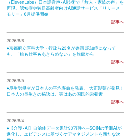
（ElevenLabs）日本語音声×AI技術で「故人・家族の声」を
再現。認知症や独居高齢者向けAI通話サービス「リリーメ
モリー」8月提供開始
記事へ
2026/8/6
●京都府立医科大学・行政ら23名が参画 認知症になって
も、「旅も仕事もあきらめない」を旅館から
記事へ
2026/8/5
●厚生労働省が日本人の平均寿命を発表。 大正製薬が発見！
日本人の長生きの秘訣は、実はあの国民的栄養素！
記事へ
2026/8/4
●【介護×AI】自治体データ累計90万件へ─SOINの予測AIが
進化し、エビデンスに基づくケアマネジメントを新たな次
元へ