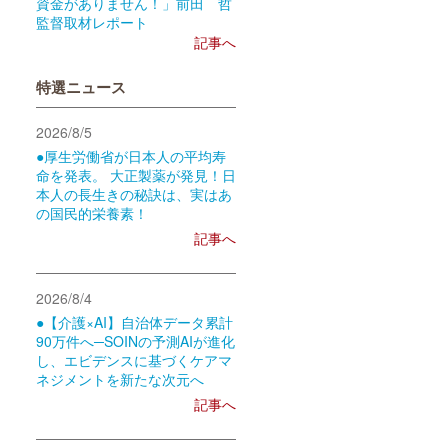
資金がありません！」前田 哲
監督取材レポート
記事へ
特選ニュース
2026/8/5
●厚生労働省が日本人の平均寿
命を発表。 大正製薬が発見！日
本人の長生きの秘訣は、実はあ
の国民的栄養素！
記事へ
2026/8/4
●【介護×AI】自治体データ累計
90万件へ─SOINの予測AIが進化
し、エビデンスに基づくケアマ
ネジメントを新たな次元へ
記事へ