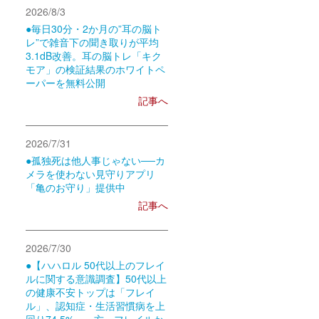
2026/8/3
●毎日30分・2か月の”耳の脳ト
レ”で雑音下の聞き取りが平均
3.1dB改善。耳の脳トレ「キク
モア」の検証結果のホワイトペ
ーパーを無料公開
記事へ
2026/7/31
●孤独死は他人事じゃない──カ
メラを使わない見守りアプリ
「亀のお守り」提供中
記事へ
2026/7/30
●【ハハロル 50代以上のフレイ
ルに関する意識調査】50代以上
の健康不安トップは「フレイ
ル」、認知症・生活習慣病を上