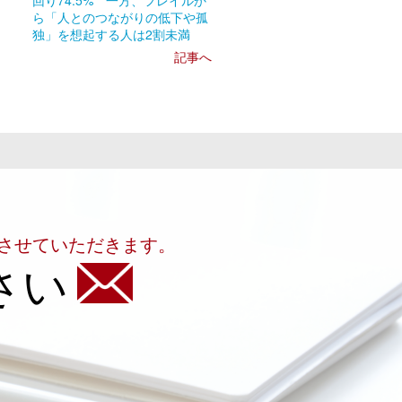
回り74.5% 一方、フレイルか
ら「人とのつながりの低下や孤
独」を想起する人は2割未満
記事へ
させていただきます。
さい