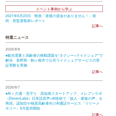
イベント事例から学ぶ
2021年6月23日 映画「老後の資金がありません！」前
田 哲監督取材レポート
記事へ
特選ニュース
2026/8/8
●観光需要と高齢者の移動課題を“タクシー×ライドシェア”で
解決 長野県・駒ヶ根市で公共ライドシェアサービスの実
証実験を実施
記事へ
2026/8/7
●AI × 介護・見守り 高知発スタートアップ、イレブンラボ
（ElevenLabs）日本語音声×AI技術で「故人・家族の声」を
再現。認知症や独居高齢者向けAI通話サービス「リリーメ
モリー」8月提供開始
記事へ