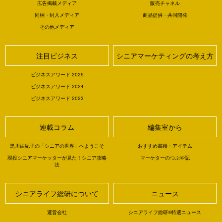
広告掲載メディア
販売チャネル
同梱・封入メディア
商品提供・共同開発
その他メディア
注目ビジネス
シニアマーケティングの考え方
ビジネスアワード 2025
ビジネスアワード 2024
ビジネスアワード 2023
連載コラム
編集室から
黒川由紀子の「シニアの世界」へようこそ
おすすめ書籍・アイテム
現役シニアマーケッターが見た！シニア攻略
マーケターのつぶや記
法
シニアライフ総研について
ニュース
運営会社
シニアライフ総研®特選ニュース