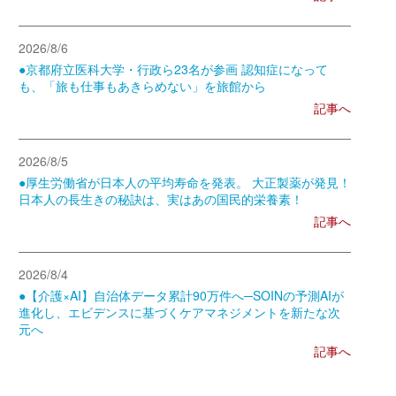
2026/8/6
●京都府立医科大学・行政ら23名が参画 認知症になって
も、「旅も仕事もあきらめない」を旅館から
記事へ
2026/8/5
●厚生労働省が日本人の平均寿命を発表。 大正製薬が発見！
日本人の長生きの秘訣は、実はあの国民的栄養素！
記事へ
2026/8/4
●【介護×AI】自治体データ累計90万件へ─SOINの予測AIが
進化し、エビデンスに基づくケアマネジメントを新たな次
元へ
記事へ