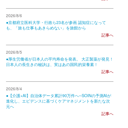
2026/8/6
●京都府立医科大学・行政ら23名が参画 認知症になって
も、「旅も仕事もあきらめない」を旅館から
記事へ
2026/8/5
●厚生労働省が日本人の平均寿命を発表。 大正製薬が発見！
日本人の長生きの秘訣は、実はあの国民的栄養素！
記事へ
2026/8/4
●【介護×AI】自治体データ累計90万件へ─SOINの予測AIが
進化し、エビデンスに基づくケアマネジメントを新たな次
元へ
記事へ