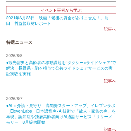
イベント事例から学ぶ
2021年6月23日 映画「老後の資金がありません！」前
田 哲監督取材レポート
記事へ
特選ニュース
2026/8/8
●観光需要と高齢者の移動課題を“タクシー×ライドシェア”で
解決 長野県・駒ヶ根市で公共ライドシェアサービスの実
証実験を実施
記事へ
2026/8/7
●AI × 介護・見守り 高知発スタートアップ、イレブンラボ
（ElevenLabs）日本語音声×AI技術で「故人・家族の声」を
再現。認知症や独居高齢者向けAI通話サービス「リリーメ
モリー」8月提供開始
記事へ