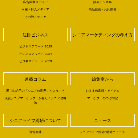
広告掲載メディア
販売チャネル
同梱・封入メディア
商品提供・共同開発
その他メディア
注目ビジネス
シニアマーケティングの考え方
ビジネスアワード 2025
ビジネスアワード 2024
ビジネスアワード 2023
連載コラム
編集室から
黒川由紀子の「シニアの世界」へようこそ
おすすめ書籍・アイテム
現役シニアマーケッターが見た！シニア攻略
マーケターのつぶや記
法
シニアライフ総研について
ニュース
運営会社
シニアライフ総研®特選ニュース