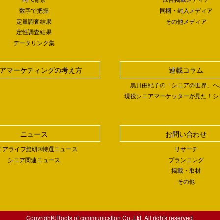
数字で把握
同梱・封入メディア
定量調査結果
その他メディア
定性調査結果
データリンク集
アマーケティングの考え方
連載コラム
黒川由紀子の「シニアの世界」へ
現役シニアマーケッターが見た！シ
ニュース
お問い合わせ
ニアライフ総研®特選ニュース
リサーチ
シニア関連ニュース
プランニング
掲載・取材
その他
Copyright©Roots of communication Co.,Ltd. All rights reserved.