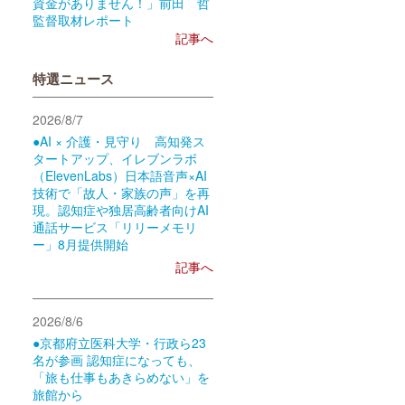
資金がありません！」前田 哲
監督取材レポート
記事へ
特選ニュース
2026/8/7
●AI × 介護・見守り 高知発ス
タートアップ、イレブンラボ
（ElevenLabs）日本語音声×AI
技術で「故人・家族の声」を再
現。認知症や独居高齢者向けAI
通話サービス「リリーメモリ
ー」8月提供開始
記事へ
2026/8/6
●京都府立医科大学・行政ら23
名が参画 認知症になっても、
「旅も仕事もあきらめない」を
旅館から