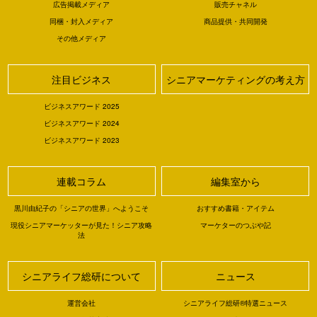
広告掲載メディア
販売チャネル
同梱・封入メディア
商品提供・共同開発
その他メディア
注目ビジネス
シニアマーケティングの考え方
ビジネスアワード 2025
ビジネスアワード 2024
ビジネスアワード 2023
連載コラム
編集室から
黒川由紀子の「シニアの世界」へようこそ
おすすめ書籍・アイテム
現役シニアマーケッターが見た！シニア攻略
マーケターのつぶや記
法
シニアライフ総研について
ニュース
運営会社
シニアライフ総研®特選ニュース