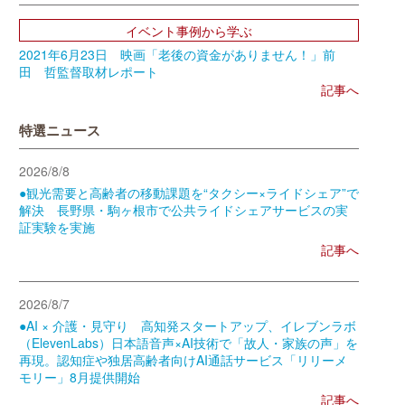
イベント事例から学ぶ
2021年6月23日 映画「老後の資金がありません！」前
田 哲監督取材レポート
記事へ
特選ニュース
2026/8/8
●観光需要と高齢者の移動課題を“タクシー×ライドシェア”で
解決 長野県・駒ヶ根市で公共ライドシェアサービスの実
証実験を実施
記事へ
2026/8/7
●AI × 介護・見守り 高知発スタートアップ、イレブンラボ
（ElevenLabs）日本語音声×AI技術で「故人・家族の声」を
再現。認知症や独居高齢者向けAI通話サービス「リリーメ
モリー」8月提供開始
記事へ