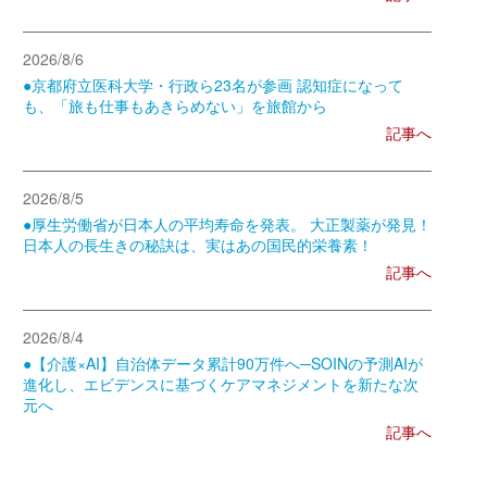
2026/8/6
●京都府立医科大学・行政ら23名が参画 認知症になって
も、「旅も仕事もあきらめない」を旅館から
記事へ
2026/8/5
●厚生労働省が日本人の平均寿命を発表。 大正製薬が発見！
日本人の長生きの秘訣は、実はあの国民的栄養素！
記事へ
2026/8/4
●【介護×AI】自治体データ累計90万件へ─SOINの予測AIが
進化し、エビデンスに基づくケアマネジメントを新たな次
元へ
記事へ