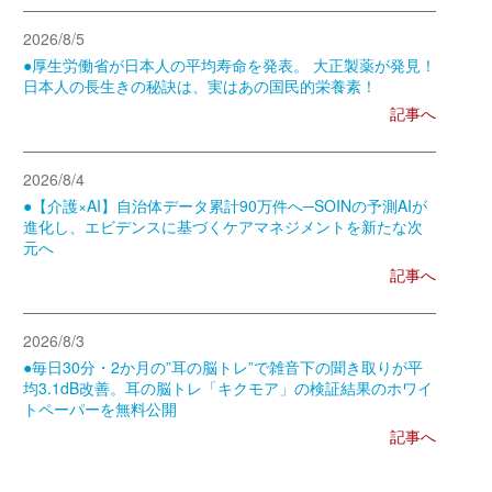
2026/8/5
●厚生労働省が日本人の平均寿命を発表。 大正製薬が発見！
日本人の長生きの秘訣は、実はあの国民的栄養素！
記事へ
2026/8/4
●【介護×AI】自治体データ累計90万件へ─SOINの予測AIが
進化し、エビデンスに基づくケアマネジメントを新たな次
元へ
記事へ
2026/8/3
●毎日30分・2か月の”耳の脳トレ”で雑音下の聞き取りが平
均3.1dB改善。耳の脳トレ「キクモア」の検証結果のホワイ
トペーパーを無料公開
記事へ