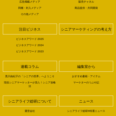
広告掲載メディア
販売チャネル
同梱・封入メディア
商品提供・共同開発
その他メディア
注目ビジネス
シニアマーケティングの考え方
ビジネスアワード 2025
ビジネスアワード 2024
ビジネスアワード 2023
連載コラム
編集室から
黒川由紀子の「シニアの世界」へようこそ
おすすめ書籍・アイテム
現役シニアマーケッターが見た！シニア攻略
マーケターのつぶや記
法
シニアライフ総研について
ニュース
運営会社
シニアライフ総研®特選ニュース