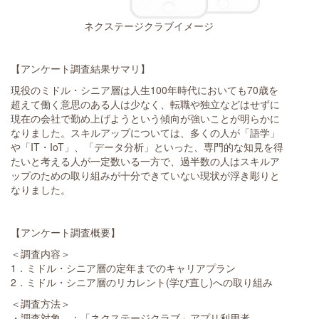
ネクステージクラブイメージ
【アンケート調査結果サマリ】
現役のミドル・シニア層は人生100年時代においても70歳を
超えて働く意思のある人は少なく、転職や独立などはせずに
現在の会社で勤め上げようという傾向が強いことが明らかに
なりました。スキルアップについては、多くの人が「語学」
や「IT・IoT」、「データ分析」といった、専門的な知見を得
たいと考える人が一定数いる一方で、過半数の人はスキルア
ップのための取り組みが十分できていない現状が浮き彫りと
なりました。
【アンケート調査概要】
＜調査内容＞
1．ミドル・シニア層の定年までのキャリアプラン
2．ミドル・シニア層のリカレント(学び直し)への取り組み
＜調査方法＞
・調査対象 ：「ネクステージクラブ」アプリ利用者