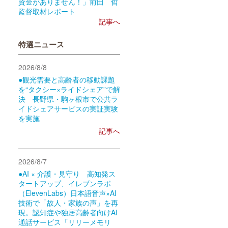
資金がありません！」前田 哲
監督取材レポート
記事へ
特選ニュース
2026/8/8
●観光需要と高齢者の移動課題
を“タクシー×ライドシェア”で解
決 長野県・駒ヶ根市で公共ラ
イドシェアサービスの実証実験
を実施
記事へ
2026/8/7
●AI × 介護・見守り 高知発ス
タートアップ、イレブンラボ
（ElevenLabs）日本語音声×AI
技術で「故人・家族の声」を再
現。認知症や独居高齢者向けAI
通話サービス「リリーメモリ