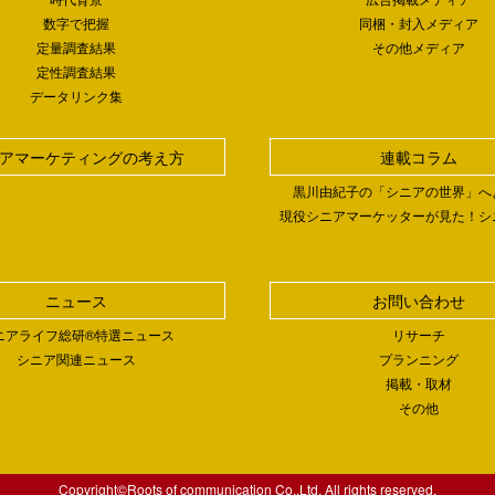
数字で把握
同梱・封入メディア
定量調査結果
その他メディア
定性調査結果
データリンク集
アマーケティングの考え方
連載コラム
黒川由紀子の「シニアの世界」へ
現役シニアマーケッターが見た！シ
ニュース
お問い合わせ
ニアライフ総研®特選ニュース
リサーチ
シニア関連ニュース
プランニング
掲載・取材
その他
Copyright©Roots of communication Co.,Ltd. All rights reserved.