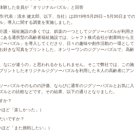
体験した全員が「オリジナルパズル」と回答
代表：清水 健太郎、以下、当社）は2019年5月29日～5月30日まで
ル」導入に関する調査を実施しました。
介護・福祉施設の多くでは、娯楽の一つとしてジグソーパズルが利用さ
にある通所型の高齢者福祉施設では、シャフト株式会社が創業時から主
ソーパズル」を導入してくださり、日々の趣味や創作活動の一環として
お好きな写真をプリントした、オンリーワンのジグソーパズルで、高齢
、なにが違うの」と思われるかもしれません。そこで弊社では、この施
プリントしたオリジナルジグソーパズルを利用した８人の高齢者にアン
ソーパズルそのものの評価、ならびに通常のジグソーパズルとお気に入
ズルとの比較などです。その結果、以下の通りとなりました。
すか？
いほど「楽しかった」）
たいですか？
いほど「また挑戦したい」）