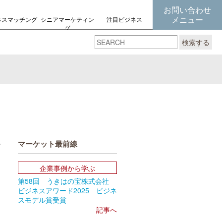
お問い合わせ
メニュー
ネスマッチング
シニアマーケティン
注目ビジネス
グ
の考え方
検索する
マーケット最前線
book
Email
企業事例から学ぶ
第58回 うきはの宝株式会社
ビジネスアワード2025 ビジネ
スモデル賞受賞
記事へ