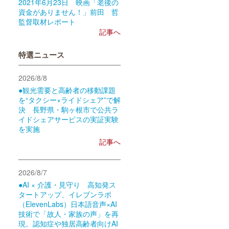
2021年6月23日 映画「老後の
資金がありません！」前田 哲
監督取材レポート
記事へ
特選ニュース
2026/8/8
●観光需要と高齢者の移動課題
を“タクシー×ライドシェア”で解
決 長野県・駒ヶ根市で公共ラ
イドシェアサービスの実証実験
を実施
記事へ
2026/8/7
●AI × 介護・見守り 高知発ス
タートアップ、イレブンラボ
（ElevenLabs）日本語音声×AI
技術で「故人・家族の声」を再
現。認知症や独居高齢者向けAI