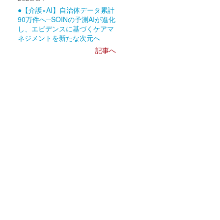
●【介護×AI】自治体データ累計
90万件へ─SOINの予測AIが進化
し、エビデンスに基づくケアマ
ネジメントを新たな次元へ
記事へ