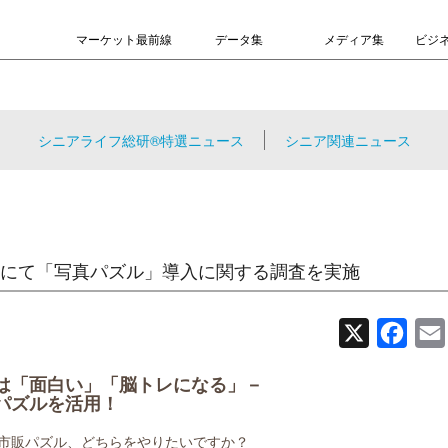
マーケット最前線
データ集
メディア集
ビジ
シニアライフ総研®特選ニュース
シニア関連ニュース
にて「写真パズル」導入に関する調査を実施
X
Face
は「面白い」「脳トレになる」－
パズルを活用！
市販パズル、どちらをやりたいですか？