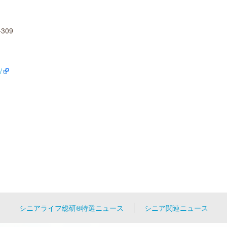
309
/
シニアライフ総研®特選ニュース
シニア関連ニュース