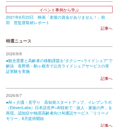
イベント事例から学ぶ
2021年6月23日 映画「老後の資金がありません！」前
田 哲監督取材レポート
記事へ
特選ニュース
2026/8/8
●観光需要と高齢者の移動課題を“タクシー×ライドシェア”で
解決 長野県・駒ヶ根市で公共ライドシェアサービスの実
証実験を実施
記事へ
2026/8/7
●AI × 介護・見守り 高知発スタートアップ、イレブンラボ
（ElevenLabs）日本語音声×AI技術で「故人・家族の声」を
再現。認知症や独居高齢者向けAI通話サービス「リリーメ
モリー」8月提供開始
記事へ