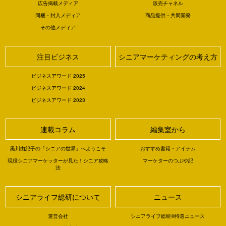
広告掲載メディア
販売チャネル
同梱・封入メディア
商品提供・共同開発
その他メディア
注目ビジネス
シニアマーケティングの考え方
ビジネスアワード 2025
ビジネスアワード 2024
ビジネスアワード 2023
連載コラム
編集室から
黒川由紀子の「シニアの世界」へようこそ
おすすめ書籍・アイテム
現役シニアマーケッターが見た！シニア攻略
マーケターのつぶや記
法
シニアライフ総研について
ニュース
運営会社
シニアライフ総研®特選ニュース