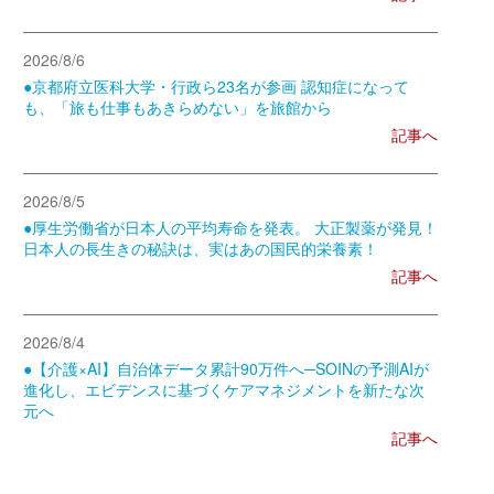
2026/8/6
●京都府立医科大学・行政ら23名が参画 認知症になって
も、「旅も仕事もあきらめない」を旅館から
記事へ
2026/8/5
●厚生労働省が日本人の平均寿命を発表。 大正製薬が発見！
日本人の長生きの秘訣は、実はあの国民的栄養素！
記事へ
2026/8/4
●【介護×AI】自治体データ累計90万件へ─SOINの予測AIが
進化し、エビデンスに基づくケアマネジメントを新たな次
元へ
記事へ