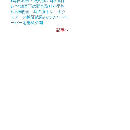
●毎日30分・2か月の”耳の脳ト
レ”で雑音下の聞き取りが平均
3.1dB改善。耳の脳トレ「キク
モア」の検証結果のホワイトペ
ーパーを無料公開
記事へ
生