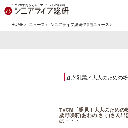
シニア世代を捉える、マーケットの最前線！
HOME
ニュース
シニアライフ総研®特選ニュース
森永乳業／大人のための粉
TVCM『発見！大人のための
粟野咲莉(あわの さり)さん
は・・・