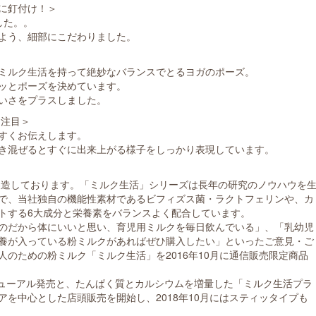
に釘付け！＞
した。。
よう、細部にこだわりました。
＞
ミルク生活を持って絶妙なバランスでとるヨガのポーズ。
ッとポーズを決めています。
いさをプラスしました。
に注目＞
すくお伝えします。
き混ぜるとすぐに出来上がる様子をしっかり表現しています。
ら製造しております。「ミルク生活」シリーズは長年の研究のノウハウを
で、当社独自の機能性素材であるビフィズス菌・ラクトフェリンや、カ
トする6大成分と栄養素をバランスよく配合しています。
のだから体にいいと思い、育児用ミルクを毎日飲んでいる」、「乳幼児
養が入っている粉ミルクがあればぜひ購入したい」といったご意見・ご
のための粉ミルク「ミルク生活」を2016年10月に通信販売限定商品
リニューアル発売と、たんぱく質とカルシウムを増量した「ミルク生活プラ
を中心とした店頭販売を開始し、2018年10月にはスティッタイプも