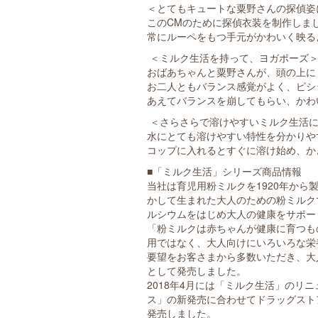
＜とてもキュートな粟野さんの探偵姿
このCMのために探偵衣装を制作しま
常にルーペをもつ手元がかわいく映る
＜ミルク生活を持って、ヨガポーズ
おばあちゃんと粟野さんが、頭の上に
お二人ともバランス感覚がよく、ピシ
あえてバランスを崩してもらい、かわ
＜さらさらで溶けやすいミルク生活
水にとても溶けやすい特性を分かりや
コップに入れるとすぐに溶け始め、か
■「ミルク生活」シリーズ商品情報
当社は育児用粉ミルクを1920年か
かして生まれた大人のための粉ミルク
ルシウムをはじめ大人の健康をサポー
「粉ミルクは赤ちゃんが健康に育つも
用ではなく、大人向けにいろいろな栄
要望をお客さまから多数いただき、大人
として発売しました。
2018年4月には「ミルク生活」の
ス」の新発売に合わせてドラッグストア
発売しました。