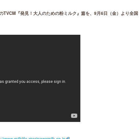
のTVCM『発見！大人のための粉ミルク』篇を、9月6日（金）より全国
s://www.milklife.morinagamilk.co.jp