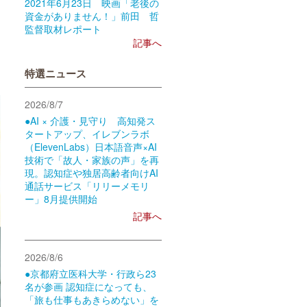
2021年6月23日 映画「老後の
資金がありません！」前田 哲
監督取材レポート
記事へ
特選ニュース
2026/8/7
●AI × 介護・見守り 高知発ス
タートアップ、イレブンラボ
（ElevenLabs）日本語音声×AI
技術で「故人・家族の声」を再
現。認知症や独居高齢者向けAI
通話サービス「リリーメモリ
ー」8月提供開始
記事へ
2026/8/6
●京都府立医科大学・行政ら23
名が参画 認知症になっても、
「旅も仕事もあきらめない」を