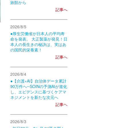
旅館から
記事へ
2026/8/5
●厚生労働省が日本人の平均寿
命を発表。 大正製薬が発見！日
本人の長生きの秘訣は、実はあ
の国民的栄養素！
記事へ
2026/8/4
●【介護×AI】自治体データ累計
90万件へ─SOINの予測AIが進化
し、エビデンスに基づくケアマ
ネジメントを新たな次元へ
記事へ
2026/8/3