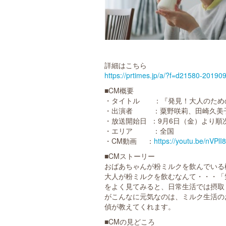
詳細はこちら
https://prtimes.jp/a/?f=d21580-20190
■CM概要
・タイトル ：『発見！大人のため
・出演者 ：粟野咲莉、田崎久美
・放送開始日 ：9月6日（金）より順
・エリア ：全国
・CM動画 ：
https://youtu.be/nVPl
■CMストーリー
おばあちゃんが粉ミルクを飲んでいる
大人が粉ミルクを飲むなんて・・・「
をよく見てみると、日常生活では摂取
がこんなに元気なのは、ミルク生活の
偵が教えてくれます。
■CMの見どころ