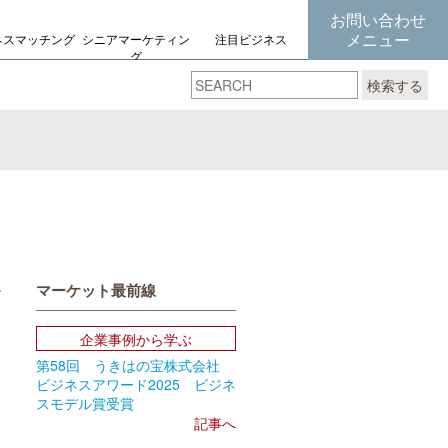
お問い合わせ
メニュー
ネスマッチング
シニアマーケティン
注目ビジネス
グ
の考え方
検索する
マーケット最前線
book
Email
企業事例から学ぶ
第58回 うきはの宝株式会社
ビジネスアワード2025 ビジネ
スモデル賞受賞
記事へ