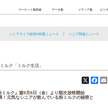
マーケット最前線
データ集
メディア集
ビジ
シニアライフ総研®特選ニュース
シニア関連ニュース
ミルク「ミルク生活」
X
Face
粉ミルク』篇9月6日（金）より順次放映開始
出演！元気なシニアが飲んでいる粉ミルクの秘密と