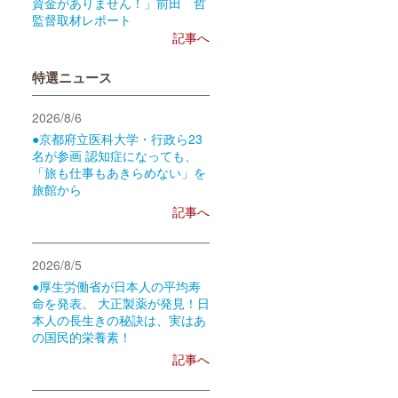
資金がありません！」前田 哲
監督取材レポート
記事へ
特選ニュース
2026/8/6
●京都府立医科大学・行政ら23
名が参画 認知症になっても、
「旅も仕事もあきらめない」を
旅館から
記事へ
2026/8/5
●厚生労働省が日本人の平均寿
命を発表。 大正製薬が発見！日
本人の長生きの秘訣は、実はあ
の国民的栄養素！
記事へ