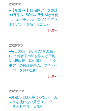
2026/8/4
●【介護×AI】自治体データ累計
90万件へ─SOINの予測AIが進化
し、エビデンスに基づくケアマ
ネジメントを新たな次元へ
記事へ
2026/8/3
●毎日30分・2か月の”耳の脳ト
レ”で雑音下の聞き取りが平均
3.1dB改善。耳の脳トレ「キク
モア」の検証結果のホワイトペ
ーパーを無料公開
記事へ
2026/7/31
●孤独死は他人事じゃない──カ
メラを使わない見守りアプリ
「亀のお守り」提供中