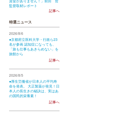
資金がありません！」前田 哲
監督取材レポート
記事へ
特選ニュース
2026/8/6
●京都府立医科大学・行政ら23
名が参画 認知症になっても、
「旅も仕事もあきらめない」を
旅館から
記事へ
2026/8/5
●厚生労働省が日本人の平均寿
命を発表。 大正製薬が発見！日
本人の長生きの秘訣は、実はあ
の国民的栄養素！
記事へ