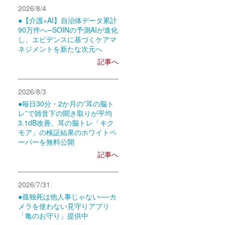
2026/8/4
●【介護×AI】自治体データ累計
90万件へ─SOINの予測AIが進化
し、エビデンスに基づくケアマ
ネジメントを新たな次元へ
記事へ
2026/8/3
●毎日30分・2か月の”耳の脳ト
レ”で雑音下の聞き取りが平均
3.1dB改善。耳の脳トレ「キク
モア」の検証結果のホワイトペ
ーパーを無料公開
記事へ
2026/7/31
●孤独死は他人事じゃない──カ
メラを使わない見守りアプリ
「亀のお守り」提供中