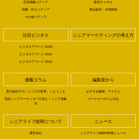
広告掲載メディア
販売チャネル
同梱・封入メディア
商品提供・共同開発
その他メディア
注目ビジネス
シニアマーケティングの考え方
ビジネスアワード 2025
ビジネスアワード 2024
ビジネスアワード 2023
連載コラム
編集室から
黒川由紀子の「シニアの世界」へようこそ
おすすめ書籍・アイテム
現役シニアマーケッターが見た！シニア攻略
マーケターのつぶや記
法
シニアライフ総研について
ニュース
運営会社
シニアライフ総研®特選ニュース