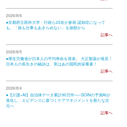
2026/8/6
●京都府立医科大学・行政ら23名が参画 認知症になって
も、「旅も仕事もあきらめない」を旅館から
記事へ
2026/8/5
●厚生労働省が日本人の平均寿命を発表。 大正製薬が発見！
日本人の長生きの秘訣は、実はあの国民的栄養素！
記事へ
2026/8/4
●【介護×AI】自治体データ累計90万件へ─SOINの予測AIが
進化し、エビデンスに基づくケアマネジメントを新たな次
元へ
記事へ