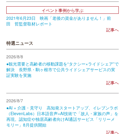
イベント事例から学ぶ
2021年6月23日 映画「老後の資金がありません！」前
田 哲監督取材レポート
記事へ
特選ニュース
2026/8/8
●観光需要と高齢者の移動課題を“タクシー×ライドシェア”で
解決 長野県・駒ヶ根市で公共ライドシェアサービスの実
証実験を実施
記事へ
2026/8/7
●AI × 介護・見守り 高知発スタートアップ、イレブンラボ
（ElevenLabs）日本語音声×AI技術で「故人・家族の声」を
再現。認知症や独居高齢者向けAI通話サービス「リリーメ
モリー」8月提供開始
記事へ