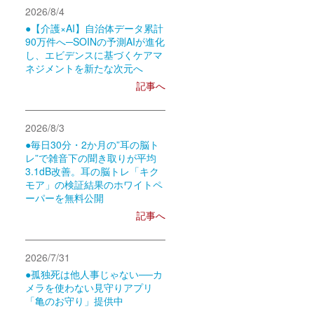
2026/8/4
●【介護×AI】自治体データ累計
90万件へ─SOINの予測AIが進化
し、エビデンスに基づくケアマ
ネジメントを新たな次元へ
記事へ
2026/8/3
●毎日30分・2か月の”耳の脳ト
レ”で雑音下の聞き取りが平均
3.1dB改善。耳の脳トレ「キク
モア」の検証結果のホワイトペ
ーパーを無料公開
記事へ
2026/7/31
●孤独死は他人事じゃない──カ
メラを使わない見守りアプリ
「亀のお守り」提供中