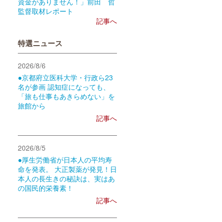
資金がありません！」前田 哲
監督取材レポート
記事へ
特選ニュース
2026/8/6
●京都府立医科大学・行政ら23
名が参画 認知症になっても、
「旅も仕事もあきらめない」を
旅館から
記事へ
2026/8/5
●厚生労働省が日本人の平均寿
命を発表。 大正製薬が発見！日
本人の長生きの秘訣は、実はあ
の国民的栄養素！
記事へ