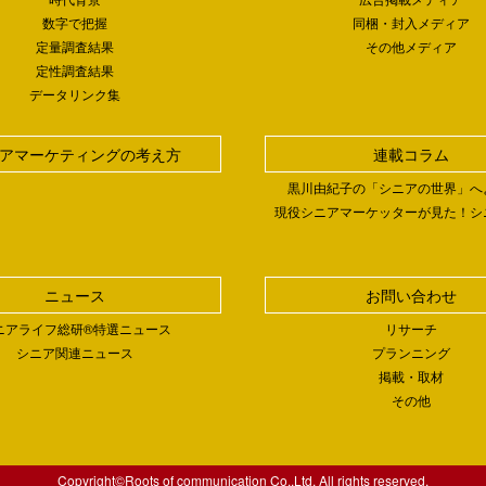
数字で把握
同梱・封入メディア
定量調査結果
その他メディア
定性調査結果
データリンク集
アマーケティングの考え方
連載コラム
黒川由紀子の「シニアの世界」へ
現役シニアマーケッターが見た！シ
ニュース
お問い合わせ
ニアライフ総研®特選ニュース
リサーチ
シニア関連ニュース
プランニング
掲載・取材
その他
Copyright©Roots of communication Co.,Ltd. All rights reserved.