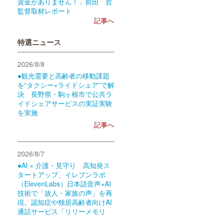
資金がありません！」前田 哲
監督取材レポート
記事へ
特選ニュース
2026/8/8
●観光需要と高齢者の移動課題
を“タクシー×ライドシェア”で解
決 長野県・駒ヶ根市で公共ラ
イドシェアサービスの実証実験
を実施
記事へ
2026/8/7
●AI × 介護・見守り 高知発ス
タートアップ、イレブンラボ
（ElevenLabs）日本語音声×AI
技術で「故人・家族の声」を再
現。認知症や独居高齢者向けAI
通話サービス「リリーメモリ