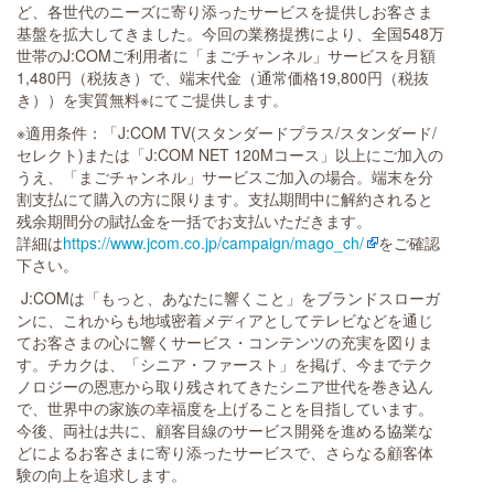
ど、各世代のニーズに寄り添ったサービスを提供しお客さま
基盤を拡大してきました。今回の業務提携により、全国548万
世帯のJ:COMご利用者に「まごチャンネル」サービスを月額
1,480円（税抜き）で、端末代金（通常価格19,800円（税抜
き））を実質無料※にてご提供します。
※適用条件：「J:COM TV(スタンダードプラス/スタンダード/
セレクト)または「J:COM NET 120Mコース」以上にご加入の
うえ、「まごチャンネル」サービスご加入の場合。端末を分
割支払にて購入の方に限ります。支払期間中に解約されると
残余期間分の賦払金を一括でお支払いただきます。
詳細は
https://www.jcom.co.jp/campaign/mago_ch/
をご確認
下さい。
J:COMは「もっと、あなたに響くこと」をブランドスローガ
ンに、これからも地域密着メディアとしてテレビなどを通じ
てお客さまの心に響くサービス・コンテンツの充実を図りま
す。チカクは、「シニア・ファースト」を掲げ、今までテク
ノロジーの恩恵から取り残されてきたシニア世代を巻き込ん
で、世界中の家族の幸福度を上げることを目指しています。
今後、両社は共に、顧客目線のサービス開発を進める協業な
どによるお客さまに寄り添ったサービスで、さらなる顧客体
験の向上を追求します。