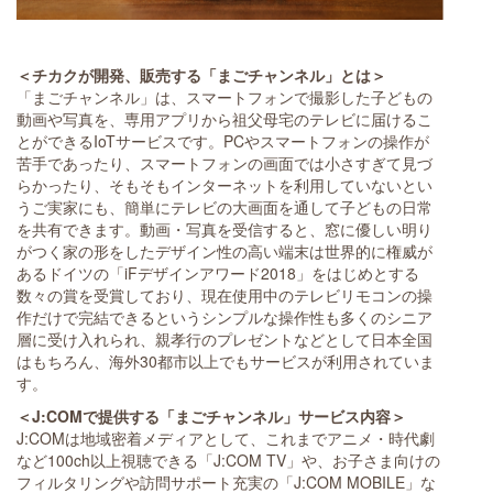
＜チカクが開発、販売する「まごチャンネル」とは＞
「まごチャンネル」は、スマートフォンで撮影した子どもの
動画や写真を、専用アプリから祖父母宅のテレビに届けるこ
とができるIoTサービスです。PCやスマートフォンの操作が
苦手であったり、スマートフォンの画面では小さすぎて見づ
らかったり、そもそもインターネットを利用していないとい
うご実家にも、簡単にテレビの大画面を通して子どもの日常
を共有できます。動画・写真を受信すると、窓に優しい明り
がつく家の形をしたデザイン性の高い端末は世界的に権威が
あるドイツの「iFデザインアワード2018」をはじめとする
数々の賞を受賞しており、現在使用中のテレビリモコンの操
作だけで完結できるというシンプルな操作性も多くのシニア
層に受け入れられ、親孝行のプレゼントなどとして日本全国
はもちろん、海外30都市以上でもサービスが利用されていま
す。
＜J:COMで提供する「まごチャンネル」サービス内容＞
J:COMは地域密着メディアとして、これまでアニメ・時代劇
など100ch以上視聴できる「J:COM TV」や、お子さま向けの
フィルタリングや訪問サポート充実の「J:COM MOBILE」な