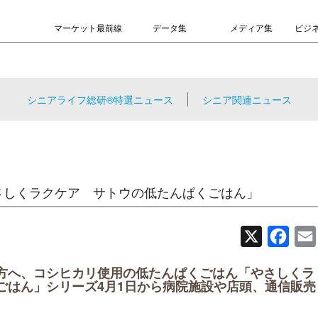
マーケット最前線
データ集
メディア集
ビジ
シニアライフ総研®特選ニュース
シニア関連ニュース
さしくラクケア サトウの低たんぱくごはん」
X
Face
方へ、コシヒカリ使用の低たんぱくごはん「やさしくラ
ごはん」シリーズ4月1日から病院施設や店頭、通信販売