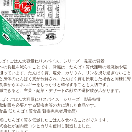
んぱくごはん大容量ねりスパイス」シリーズ 発売の背景
への負担を減らすことです。腎臓は、たんぱく質代謝時の老廃物や塩
担っています。たんぱく質、塩分、カリウム、リンを摂り過ぎないこと
と身体のたんぱく質が分解され、たんぱく質を摂取した場合と同様に腎
食事からエネルギーをしっかりと確保することも大切です。
減できると、主菜・副菜・デザートの献立の選択肢が広がります。
んぱくごはん大容量ねりスパイス」シリーズ 製品特徴
取制限を必要とする腎疾患等の方に適した食品です。
食品 低たんぱく質食品 腎疾患患者用食品)
軽にたんぱく質を低減したごはんを食べることができます。
式会社が国内産コシヒカリを使用し製造しました。
採用しています。