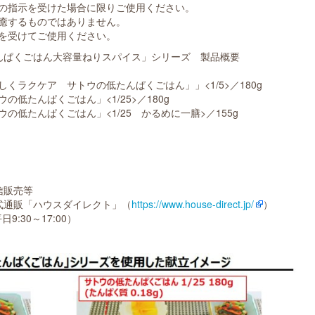
の指示を受けた場合に限りご使用ください。
癒するものではありません。
を受けてご使用ください。
んぱくごはん大容量ねりスパイス」シリーズ 製品概要
クケア サトウの低たんぱくごはん」」<1/5>／180g
たんぱくごはん」<1/25>／180g
たんぱくごはん」<1/25 かるめに一膳>／155g
信販売等
式通販「ハウスダイレクト」（
https://www.house-direct.jp/
）
9:30～17:00）