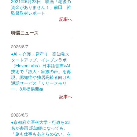
2021年6月23日 映画「老後の
資金がありません！」前田 哲
監督取材レポート
記事へ
特選ニュース
2026/8/7
●AI × 介護・見守り 高知発ス
タートアップ、イレブンラボ
（ElevenLabs）日本語音声×AI
技術で「故人・家族の声」を再
現。認知症や独居高齢者向けAI
通話サービス「リリーメモリ
ー」8月提供開始
記事へ
2026/8/6
●京都府立医科大学・行政ら23
名が参画 認知症になっても、
「旅も仕事もあきらめない」を