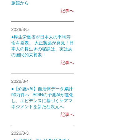
旅館から
記事へ
2026/8/5
●厚生労働省が日本人の平均寿
命を発表。 大正製薬が発見！日
本人の長生きの秘訣は、実はあ
の国民的栄養素！
記事へ
2026/8/4
●【介護×AI】自治体データ累計
90万件へ─SOINの予測AIが進化
し、エビデンスに基づくケアマ
ネジメントを新たな次元へ
記事へ
2026/8/3