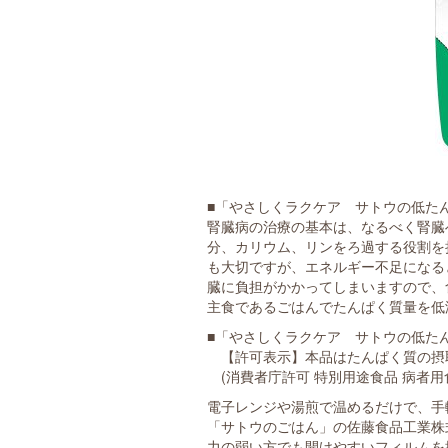
■「やさしくラクケア サトウの低た
腎臓病の治療の基本は、なるべく腎臓
分、カリウム、リンをろ過する役割を
も大切ですが、エネルギー不足になる
臓に負担がかかってしまいますので、
主食であるごはんでたんぱく質量を低
■「やさしくラクケア サトウの低た
【許可表示】本品はたんぱく質の摂
(消費者庁許可 特別用途食品 病者用
電子レンジや湯煎で温めるだけで、手
「サトウのごはん」の佐藤食品工業株
力の弱い方でも開けやすいフィルムを