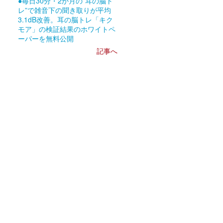
●毎日30分・2か月の”耳の脳ト
レ”で雑音下の聞き取りが平均
3.1dB改善。耳の脳トレ「キク
モア」の検証結果のホワイトペ
ーパーを無料公開
記事へ