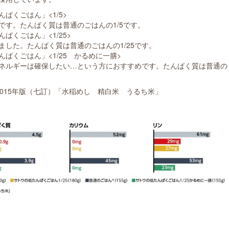
ぱくごはん」<1/5>
す。たんぱく質は普通のごはんの1/5です。
くごはん」<1/25>
した。たんぱく質は普通のごはんの1/25です。
ぱくごはん」<1/25 かるめに一膳>
ネルギーは確保したい…という方におすすめです。たんぱく質は普通の
015年版（七訂）「水稲めし 精白米 うるち米」