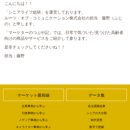
こんにちは！！
「シニアライフ総研」を運営しております、
ルーツ・オブ・コミュニケーション株式会社の担当 藤野（ふじ
の）と申します。
「マーケターのつぶや記」では、日常で気づいた/見つけた高齢者
向けの商品やサービスをご紹介して参ります。
是非チェックしてくださいね！！
担当：藤野
マーケット最前線
データ集
企業事例から学ぶ
自主調査結果
行政事例から学ぶ
シニアの大分類
メディア事例から学ぶ
時代背景
キャラクター事例から学ぶ
数字で把握