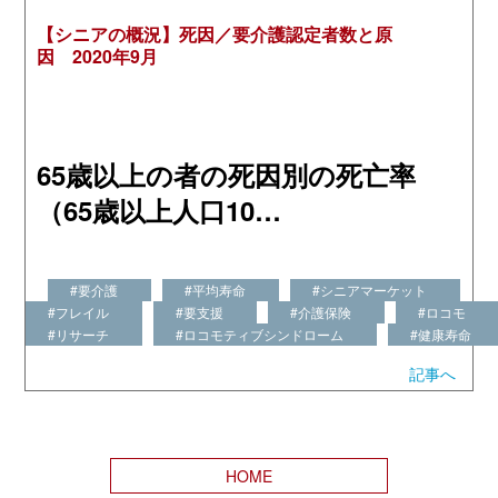
【シニアの概況】死因／要介護認定者数と原
因 2020年9月
65歳以上の者の死因別の死亡率
（65歳以上人口10…
#要介護
#平均寿命
#シニアマーケット
#フレイル
#要支援
#介護保険
#ロコモ
#リサーチ
#ロコモティブシンドローム
#健康寿命
記事へ
HOME