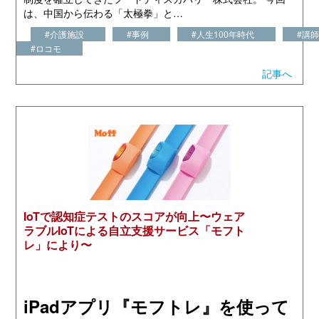
は、中国から伝わる「太極拳」と…
#介護施設
#事例
#人生100年時代
#講
#ロコモ
記事へ
IoTで認知症テストのスコアが向上〜ウェア
ラブルIoTによる自立支援サービス「モフト
レ」により〜
iPadアプリ『モフトレ』を使って