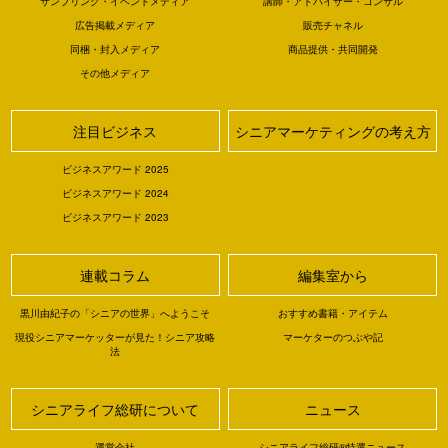
サンプリング・イベントメディア
講師・アドバイザー・コンサル
広告掲載メディア
販売チャネル
同梱・封入メディア
商品提供・共同開発
その他メディア
注目ビジネス
シニアマーケティングの考え方
ビジネスアワード 2025
ビジネスアワード 2024
ビジネスアワード 2023
連載コラム
編集室から
黒川由紀子の「シニアの世界」へようこそ
おすすめ書籍・アイテム
現役シニアマーケッターが見た！シニア攻略
マーケターのつぶや記
法
シニアライフ総研について
ニュース
運営会社
シニアライフ総研®特選ニュース