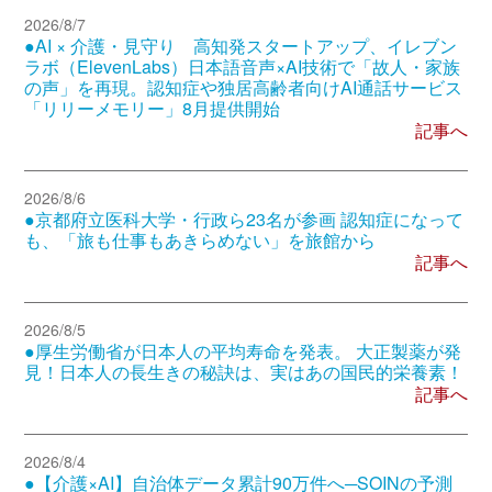
2026/8/7
●AI × 介護・見守り 高知発スタートアップ、イレブン
ラボ（ElevenLabs）日本語音声×AI技術で「故人・家族
の声」を再現。認知症や独居高齢者向けAI通話サービス
「リリーメモリー」8月提供開始
記事へ
2026/8/6
●京都府立医科大学・行政ら23名が参画 認知症になって
も、「旅も仕事もあきらめない」を旅館から
記事へ
2026/8/5
●厚生労働省が日本人の平均寿命を発表。 大正製薬が発
見！日本人の長生きの秘訣は、実はあの国民的栄養素！
記事へ
2026/8/4
●【介護×AI】自治体データ累計90万件へ─SOINの予測