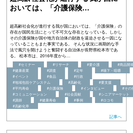
おいては、「介護保険…
超高齢社会化が進行する我が国においては、「介護保険」の
存在が国民生活にとって不可欠な存在となっている。しかし
その介護保険が国や地方自治体の財政を逼迫させる一因にな
っていることもまた事実である。 そんな状況に画期的な手
法で風穴を開けようと奮闘する自治体が長野県松本市であ
る。 松本市は、2016年度から…
#セミナー
#リサーチ
#要介護
#商品開
#健康産業
#調査
#定年
#嚥下・咀嚼
#イベント
#食品
#行政
#地域包括ケアシステム
#高齢化
#要支援
#平均寿命
#介護保険
#インタビュー
#その
#コミュニケーション
#社会貢献
#シニアマーケット
#講師
#健康寿命
#事例
#ロコモ
#高齢化率
記事へ