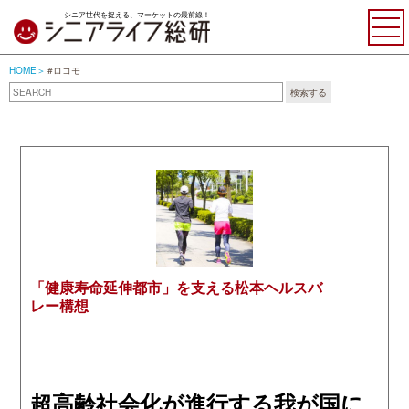
シニア世代を捉える、マーケットの最前線！
HOME
#ロコモ
#ロコモ
検索する
「健康寿命延伸都市」を支える松本ヘルスバ
レー構想
超高齢社会化が進行する我が国に