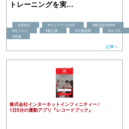
トレーニングを実…
#認知症
#ウェアラブルIoT
#株式会社Moff
#モフトレ
#要介護
#介護保険
#ロコモ
#老健
記事へ
株式会社インターネットインフィニティー /
1日5分の運動アプリ『レコードブック』