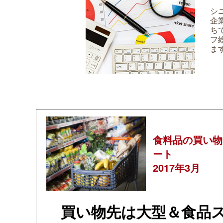
シ
企
ち
フ
ま
食料品の買い物
ート
2017年3月
買い物先は大型＆食品