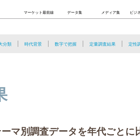
マーケット最前線
データ集
メディア集
ビジ
大分類
時代背景
数字で把握
定量調査結果
定性
果
テーマ別調査データを年代ごとに