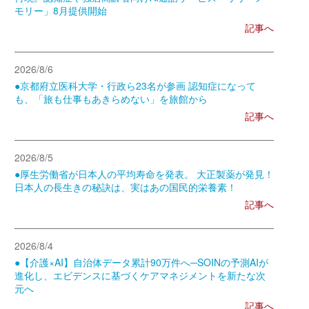
モリー」8月提供開始
記事へ
2026/8/6
●京都府立医科大学・行政ら23名が参画 認知症になって
も、「旅も仕事もあきらめない」を旅館から
記事へ
2026/8/5
●厚生労働省が日本人の平均寿命を発表。 大正製薬が発見！
日本人の長生きの秘訣は、実はあの国民的栄養素！
記事へ
2026/8/4
●【介護×AI】自治体データ累計90万件へ─SOINの予測AIが
進化し、エビデンスに基づくケアマネジメントを新たな次
元へ
記事へ