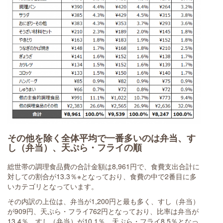
その他を除く全体平均で一番多いのは弁当、す
し（弁当）、天ぷら・フライの順
総世帯の調理食品費の合計金額は8,961円で、食費支出合計に
対しての割合が13.3％※となっており、食費の中で2番目に多
いカテゴリとなっています。
その内訳の上位は、弁当が1,200円と最も多く、すし（弁当）
が909円、天ぷら・フライ762円となっており、比率は弁当が
13.4％、すし（弁当）が10.1％、天ぷら・フライ8.5％となっ