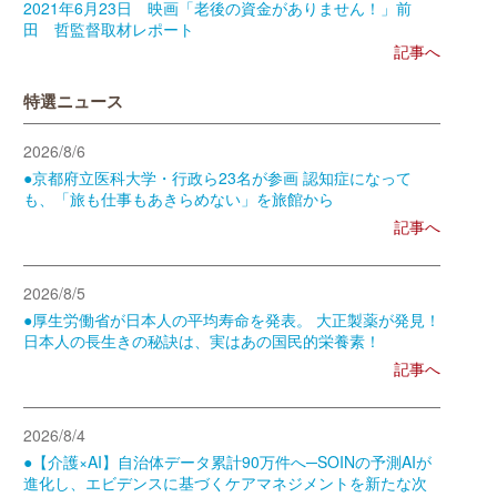
2021年6月23日 映画「老後の資金がありません！」前
田 哲監督取材レポート
記事へ
特選ニュース
2026/8/6
●京都府立医科大学・行政ら23名が参画 認知症になって
も、「旅も仕事もあきらめない」を旅館から
記事へ
2026/8/5
●厚生労働省が日本人の平均寿命を発表。 大正製薬が発見！
日本人の長生きの秘訣は、実はあの国民的栄養素！
記事へ
2026/8/4
●【介護×AI】自治体データ累計90万件へ─SOINの予測AIが
進化し、エビデンスに基づくケアマネジメントを新たな次