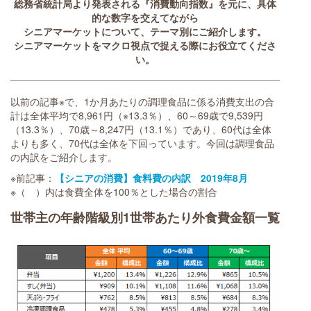
総務省統計局より発表される『消費動向指数』を元に、具体
的な数字を交えてながら
シニアマーケットについて、テーマ別にご紹介します。
シニアマーケットをマクロ視点で捉える際にお役立てくださ
い。
以前の記事※で、1か月あたりの調理食品に係る消費支出の合
計は全体平均で8,961円（※13.3％）、60～69歳で9,539円
（13.3％）、70歳～8,247円（13.1％）であり、60代は全体
よりも多く、70代は全体を下回っています。今回は調理食品
の内訳をご紹介します。
※前記事：
【シニアの消費】食料費の内訳 2019年8月
※（ ）内は食費全体を100％とした場合の割合
世帯主の年齢階級別1世帯あたり外食費金額一覧