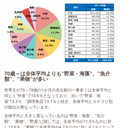
70歳～は全体平均よりも”野菜・海藻”、”魚介
類”、”果物”が多い
世帯主が70～79歳の1か月の支出額の一番多くは全体平均と
同じく”外食”で13.6％となっており、次いで”野菜・海
藻”13.3％、”調理食品”13.1％と続き、全体平均とカテゴリ別
の順位が異なっています。
全体平均と大きく異なっているのは”野菜・海藻”、”魚介
類”、”果物”。”野菜”に関しては、全体平均が11.0％なのに対
し13.6％、”果物”は全体平均が4.2％なのに対し6.1％となって