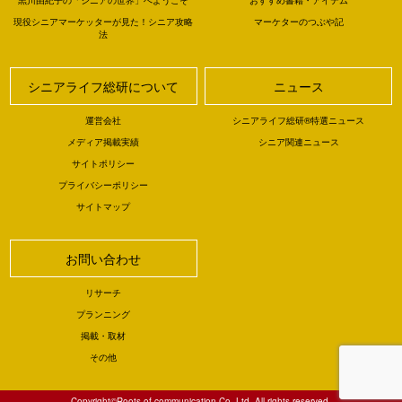
黒川由紀子の「シニアの世界」へようこそ
おすすめ書籍・アイテム
現役シニアマーケッターが見た！シニア攻略
マーケターのつぶや記
法
シニアライフ総研について
ニュース
運営会社
シニアライフ総研®特選ニュース
メディア掲載実績
シニア関連ニュース
サイトポリシー
プライバシーポリシー
サイトマップ
お問い合わせ
リサーチ
プランニング
掲載・取材
その他
Copyright©Roots of communication Co.,Ltd. All rights reserved.