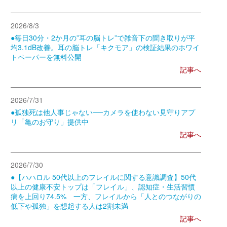
2026/8/3
●毎日30分・2か月の”耳の脳トレ”で雑音下の聞き取りが平
均3.1dB改善。耳の脳トレ「キクモア」の検証結果のホワイ
トペーパーを無料公開
記事へ
2026/7/31
●孤独死は他人事じゃない──カメラを使わない見守りアプ
リ「亀のお守り」提供中
記事へ
2026/7/30
●【ハハロル 50代以上のフレイルに関する意識調査】50代
以上の健康不安トップは「フレイル」、認知症・生活習慣
病を上回り74.5% 一方、フレイルから「人とのつながりの
低下や孤独」を想起する人は2割未満
記事へ