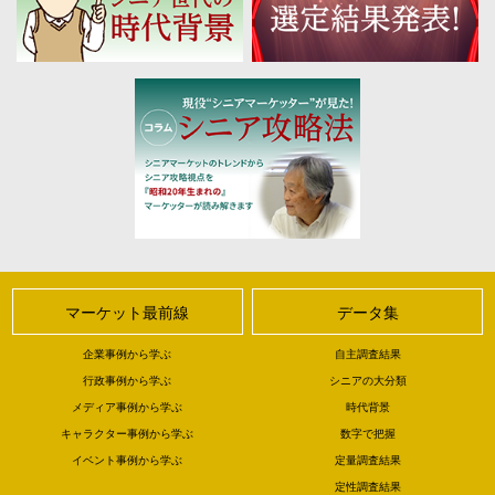
マーケット最前線
データ集
企業事例から学ぶ
自主調査結果
行政事例から学ぶ
シニアの大分類
メディア事例から学ぶ
時代背景
キャラクター事例から学ぶ
数字で把握
イベント事例から学ぶ
定量調査結果
定性調査結果