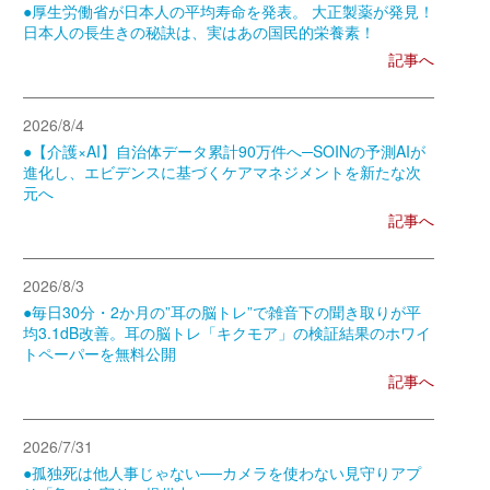
●厚生労働省が日本人の平均寿命を発表。 大正製薬が発見！
日本人の長生きの秘訣は、実はあの国民的栄養素！
記事へ
2026/8/4
●【介護×AI】自治体データ累計90万件へ─SOINの予測AIが
進化し、エビデンスに基づくケアマネジメントを新たな次
元へ
記事へ
2026/8/3
●毎日30分・2か月の”耳の脳トレ”で雑音下の聞き取りが平
均3.1dB改善。耳の脳トレ「キクモア」の検証結果のホワイ
トペーパーを無料公開
記事へ
2026/7/31
●孤独死は他人事じゃない──カメラを使わない見守りアプ