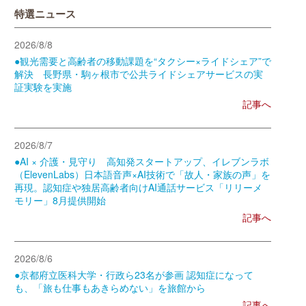
特選ニュース
2026/8/8
●観光需要と高齢者の移動課題を“タクシー×ライドシェア”で
解決 長野県・駒ヶ根市で公共ライドシェアサービスの実
証実験を実施
記事へ
2026/8/7
●AI × 介護・見守り 高知発スタートアップ、イレブンラボ
（ElevenLabs）日本語音声×AI技術で「故人・家族の声」を
再現。認知症や独居高齢者向けAI通話サービス「リリーメ
モリー」8月提供開始
記事へ
2026/8/6
●京都府立医科大学・行政ら23名が参画 認知症になって
も、「旅も仕事もあきらめない」を旅館から
記事へ