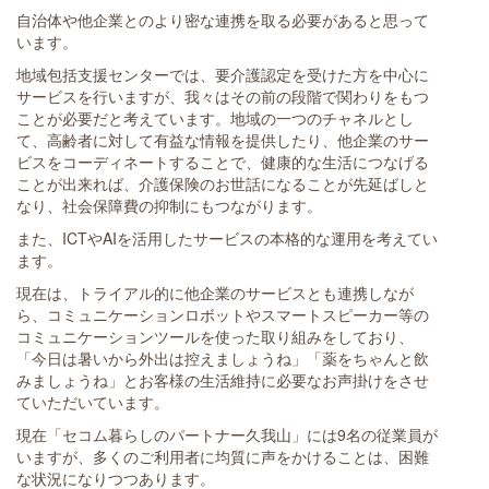
自治体や他企業とのより密な連携を取る必要があると思って
います。
地域包括支援センターでは、要介護認定を受けた方を中心に
サービスを行いますが、我々はその前の段階で関わりをもつ
ことが必要だと考えています。地域の一つのチャネルとし
て、高齢者に対して有益な情報を提供したり、他企業のサー
ビスをコーディネートすることで、健康的な生活につなげる
ことが出来れば、介護保険のお世話になることが先延ばしと
なり、社会保障費の抑制にもつながります。
また、ICTやAIを活用したサービスの本格的な運用を考えてい
ます。
現在は、トライアル的に他企業のサービスとも連携しなが
ら、コミュニケーションロボットやスマートスピーカー等の
コミュニケーションツールを使った取り組みをしており、
「今日は暑いから外出は控えましょうね」「薬をちゃんと飲
みましょうね」とお客様の生活維持に必要なお声掛けをさせ
ていただいています。
現在「セコム暮らしのパートナー久我山」には9名の従業員が
いますが、多くのご利用者に均質に声をかけることは、困難
な状況になりつつあります。