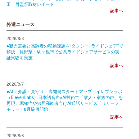
田 哲監督取材レポート
記事へ
特選ニュース
2026/8/8
●観光需要と高齢者の移動課題を“タクシー×ライドシェア”で
解決 長野県・駒ヶ根市で公共ライドシェアサービスの実
証実験を実施
記事へ
2026/8/7
●AI × 介護・見守り 高知発スタートアップ、イレブンラボ
（ElevenLabs）日本語音声×AI技術で「故人・家族の声」を
再現。認知症や独居高齢者向けAI通話サービス「リリーメ
モリー」8月提供開始
記事へ
2026/8/6