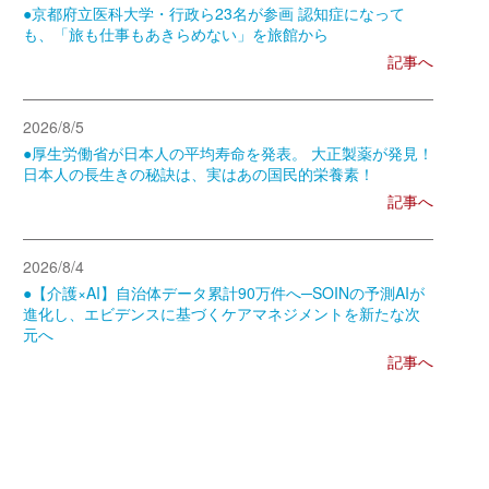
●京都府立医科大学・行政ら23名が参画 認知症になって
も、「旅も仕事もあきらめない」を旅館から
記事へ
2026/8/5
●厚生労働省が日本人の平均寿命を発表。 大正製薬が発見！
日本人の長生きの秘訣は、実はあの国民的栄養素！
記事へ
2026/8/4
●【介護×AI】自治体データ累計90万件へ─SOINの予測AIが
進化し、エビデンスに基づくケアマネジメントを新たな次
元へ
記事へ