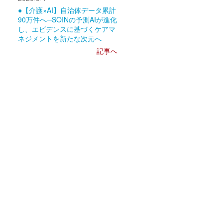
●【介護×AI】自治体データ累計
90万件へ─SOINの予測AIが進化
し、エビデンスに基づくケアマ
ネジメントを新たな次元へ
記事へ