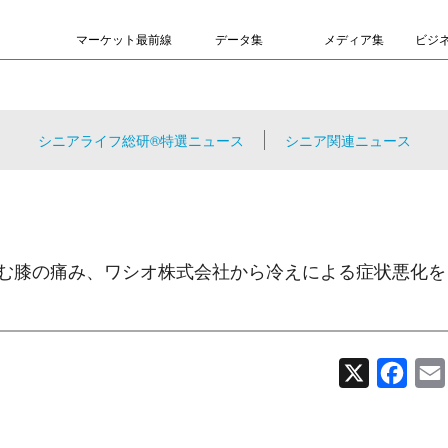
マーケット最前線
データ集
メディア集
ビジ
シニアライフ総研®特選ニュース
シニア関連ニュース
が悩む膝の痛み、ワシオ株式会社から冷えによる症状悪化を
X
Face