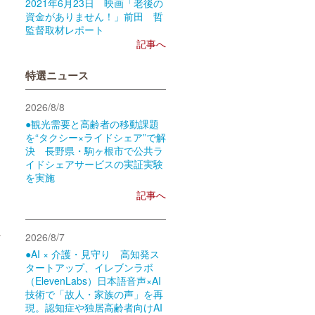
2021年6月23日 映画「老後の
資金がありません！」前田 哲
監督取材レポート
記事へ
特選ニュース
2026/8/8
●観光需要と高齢者の移動課題
を“タクシー×ライドシェア”で解
決 長野県・駒ヶ根市で公共ラ
イドシェアサービスの実証実験
を実施
記事へ
れ
2026/8/7
●AI × 介護・見守り 高知発ス
タートアップ、イレブンラボ
（ElevenLabs）日本語音声×AI
技術で「故人・家族の声」を再
現。認知症や独居高齢者向けAI