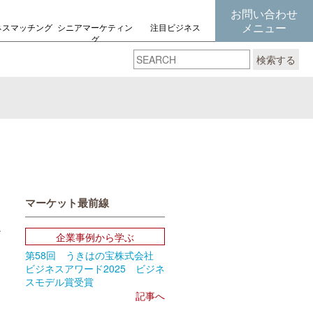
お問い合わせ
メニュー
ネスマッチング
シニアマーケティン
注目ビジネス
グ
の考え方
検索する
マーケット最前線
企業事例から学ぶ
第58回 うきはの宝株式会社
book
Email
ビジネスアワード2025 ビジネ
スモデル賞受賞
記事へ