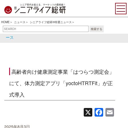
シニア世代を捉える、マーケットの最前線！
HOME
ニュース
シニアライフ総研®特選ニュース
検索する
シニアライフ総研®特選ニュ
シニア関連ニュース
ース
高齢者向け健康測定事業「はつらつ測定会」
にて、体力測定アプリ「yoctoHTRTFit」が正
式導入
X
Facebook
Email
2025年8月3日