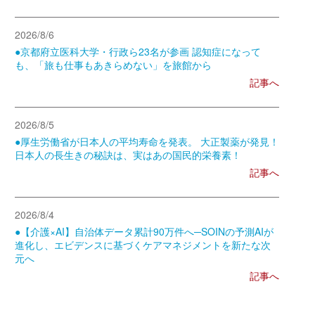
2026/8/6
●京都府立医科大学・行政ら23名が参画 認知症になって
も、「旅も仕事もあきらめない」を旅館から
記事へ
2026/8/5
●厚生労働省が日本人の平均寿命を発表。 大正製薬が発見！
日本人の長生きの秘訣は、実はあの国民的栄養素！
記事へ
2026/8/4
●【介護×AI】自治体データ累計90万件へ─SOINの予測AIが
進化し、エビデンスに基づくケアマネジメントを新たな次
元へ
記事へ