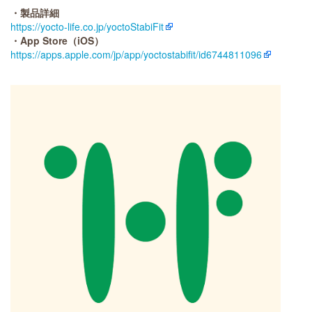
・製品詳細
https://yocto-life.co.jp/yoctoStabiFit
・App Store（iOS）
https://apps.apple.com/jp/app/yoctostabifit/id6744811096