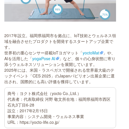
2017年設立。福岡県福岡市を拠点に、IoT技術とウェルネス領
域を融合させたプロダクトを開発するスタートアップ企業で
す。
世界初の重心センサー搭載IoTヨガマット「
yoctoMat
」や、
AIを活用した「
yogaPose AI
」など、個々の心身状態に寄り
添うウェルネスソリューションを展開しています。
2025年には、米国・ラスベガスで開催される世界最大級のテ
ックイベント「CES 2025」のJapanパビリオン出展企業に選
出され、国際的にも高い評価を獲得しています。
商号：ヨクト株式会社（yocto Co.,Ltd.）
代表者：代表取締役 河野 敬文所在地：福岡県福岡市西区
石丸3丁目6-28
設立：2017年2月15日
事業内容：システム開発・ウェルネス事業
URL：https://yocto-life.co.jp/