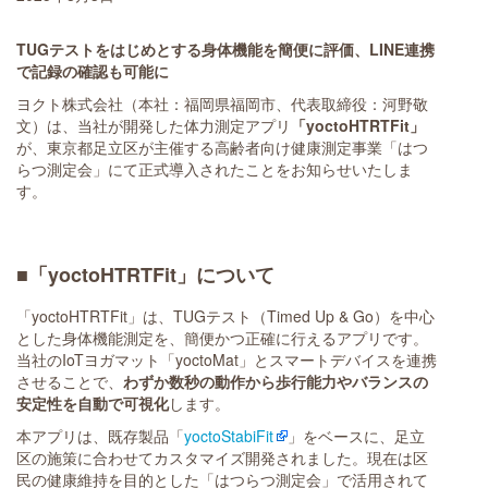
TUGテストをはじめとする身体機能を簡便に評価、LINE連携
で記録の確認も可能に
ヨクト株式会社（本社：福岡県福岡市、代表取締役：河野敬
文）は、当社が開発した体力測定アプリ
「yoctoHTRTFit」
が、東京都足立区が主催する高齢者向け健康測定事業「はつ
らつ測定会」にて正式導入されたことをお知らせいたしま
す。
■「yoctoHTRTFit」について
「yoctoHTRTFit」は、TUGテスト（Timed Up & Go）を中心
とした身体機能測定を、簡便かつ正確に行えるアプリです。
当社のIoTヨガマット「yoctoMat」とスマートデバイスを連携
させることで、
わずか数秒の動作から歩行能力やバランスの
安定性を自動で可視化
します。
本アプリは、既存製品「
yoctoStabiFit
」をベースに、足立
区の施策に合わせてカスタマイズ開発されました。現在は区
民の健康維持を目的とした「はつらつ測定会」で活用されて