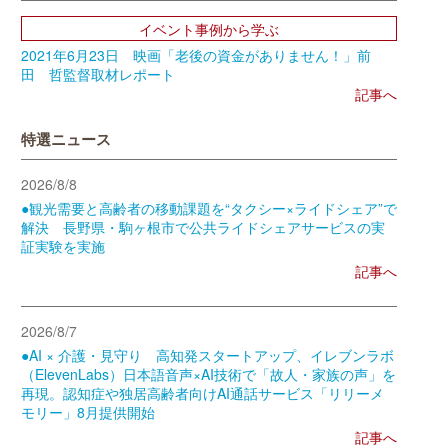
イベント事例から学ぶ
2021年6月23日 映画「老後の資金がありません！」前
田 哲監督取材レポート
記事へ
特選ニュース
2026/8/8
●観光需要と高齢者の移動課題を“タクシー×ライドシェア”で
解決 長野県・駒ヶ根市で公共ライドシェアサービスの実
証実験を実施
記事へ
2026/8/7
●AI × 介護・見守り 高知発スタートアップ、イレブンラボ
（ElevenLabs）日本語音声×AI技術で「故人・家族の声」を
再現。認知症や独居高齢者向けAI通話サービス「リリーメ
モリー」8月提供開始
記事へ