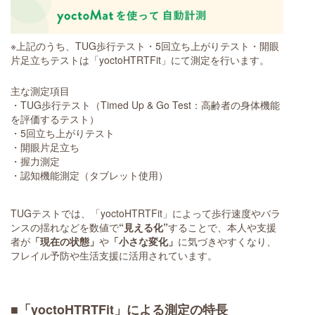
※上記のうち、TUG歩行テスト・5回立ち上がりテスト・開眼
片足立ちテストは「yoctoHTRTFit」にて測定を行います。
主な測定項目
・TUG歩行テスト（Timed Up & Go Test：高齢者の身体機能
を評価するテスト）
・5回立ち上がりテスト
・開眼片足立ち
・握力測定
・認知機能測定（タブレット使用）
TUGテストでは、「yoctoHTRTFit」によって歩行速度やバラ
ンスの揺れなどを数値で
“見える化”
することで、本人や支援
者が
「現在の状態」
や
「小さな変化」
に気づきやすくなり、
フレイル予防や生活支援に活用されています。
■「yoctoHTRTFit」による測定の特長