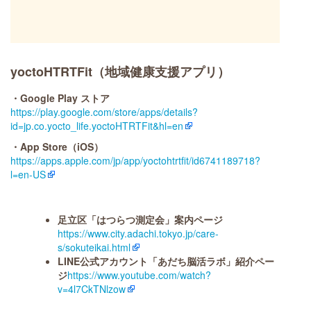
yoctoHTRTFit（地域健康支援アプリ）
・Google Play ストア
https://play.google.com/store/apps/details?
id=jp.co.yocto_life.yoctoHTRTFit&hl=en
・App Store（iOS）
https://apps.apple.com/jp/app/yoctohtrtfit/id6741189718?
l=en-US
足立区「はつらつ測定会」案内ページ
https://www.city.adachi.tokyo.jp/care-
s/sokuteikai.html
LINE公式アカウント「あだち脳活ラボ」紹介ペー
ジ
https://www.youtube.com/watch?
v=4l7CkTNlzow