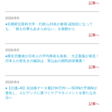
記事へ
2026/8/6
●京都府立医科大学・行政ら23名が参画 認知症になって
も、「旅も仕事もあきらめない」を旅館から
記事へ
2026/8/5
●厚生労働省が日本人の平均寿命を発表。 大正製薬が発見！
日本人の長生きの秘訣は、実はあの国民的栄養素！
記事へ
2026/8/4
●【介護×AI】自治体データ累計90万件へ─SOINの予測AIが
進化し、エビデンスに基づくケアマネジメントを新たな次
元へ
記事へ