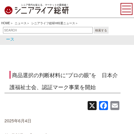
シニア世代を捉える、マーケットの最前線！
HOME
ニュース
シニアライフ総研®特選ニュース
検索する
シニアライフ総研®特選ニュ
シニア関連ニュース
ース
商品選択の判断材料に“プロの眼”を 日本介
護福祉士会、認証マーク事業を開始
X
Facebook
Email
2025年6月4日