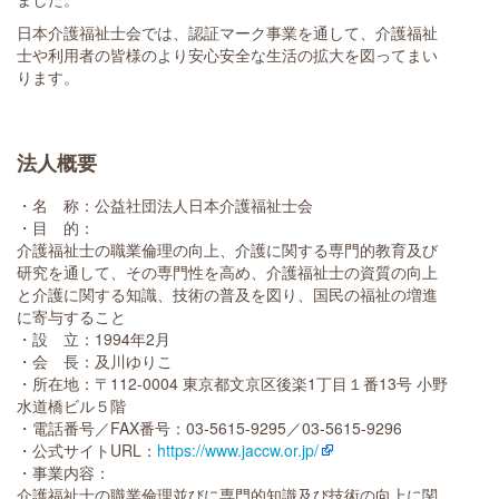
日本介護福祉士会では、認証マーク事業を通して、介護福祉
士や利用者の皆様のより安心安全な生活の拡大を図ってまい
ります。
法人概要
・名 称：公益社団法人日本介護福祉士会
・目 的：
介護福祉士の職業倫理の向上、介護に関する専門的教育及び
研究を通して、その専門性を高め、介護福祉士の資質の向上
と介護に関する知識、技術の普及を図り、国民の福祉の増進
に寄与すること
・設 立：1994年2月
・会 長：及川ゆりこ
・所在地：〒112-0004 東京都文京区後楽1丁目１番13号 小野
水道橋ビル５階
・電話番号／FAX番号：03-5615-9295／03-5615-9296
・公式サイトURL：
https://www.jaccw.or.jp/
・事業内容：
介護福祉士の職業倫理並びに専門的知識及び技術の向上に関