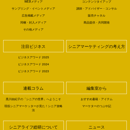
WEBメディア
コンテンツタイアップ
サンプリング・イベントメディア
講師・アドバイザー・コンサル
広告掲載メディア
販売チャネル
同梱・封入メディア
商品提供・共同開発
その他メディア
注目ビジネス
シニアマーケティングの考え方
ビジネスアワード 2025
ビジネスアワード 2024
ビジネスアワード 2023
連載コラム
編集室から
黒川由紀子の「シニアの世界」へようこそ
おすすめ書籍・アイテム
現役シニアマーケッターが見た！シニア攻略
マーケターのつぶや記
法
シニアライフ総研について
ニュース