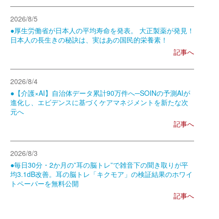
2026/8/5
●厚生労働省が日本人の平均寿命を発表。 大正製薬が発見！
日本人の長生きの秘訣は、実はあの国民的栄養素！
記事へ
2026/8/4
●【介護×AI】自治体データ累計90万件へ─SOINの予測AIが
進化し、エビデンスに基づくケアマネジメントを新たな次
元へ
記事へ
2026/8/3
●毎日30分・2か月の”耳の脳トレ”で雑音下の聞き取りが平
均3.1dB改善。耳の脳トレ「キクモア」の検証結果のホワイ
トペーパーを無料公開
記事へ