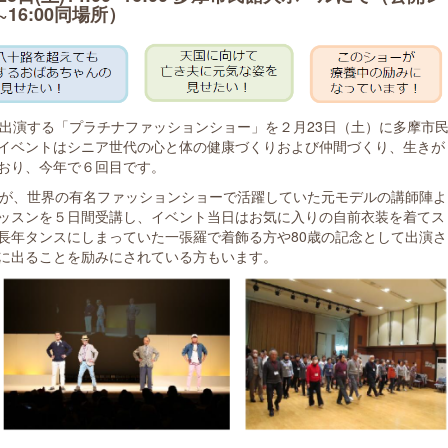
~16:00同場所）
が出演する「プラチナファッションショー」を２月23日（土）に多摩市
イベントはシニア世代の心と体の健康づくりおよび仲間づくり、生きが
おり、今年で６回目です。
人が、世界の有名ファッションショーで活躍していた元モデルの講師陣よ
ッスンを５日間受講し、イベント当日はお気に入りの自前衣装を着てス
長年タンスにしまっていた一張羅で着飾る方や80歳の記念として出演さ
に出ることを励みにされている方もいます。