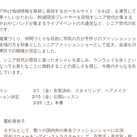
ア向け地域情報を取材し発信するポータルサイト「かわぽ」を運営して
華々しいかたわら、80歳現役プレーヤーを目指すシニア世代が集まる
やおやじバンドが集まるライブイベントの大盛況など、シニア世代の生
です。
健康づくり、仲間づくりを目的に市民の方が手作りのファッションショ
全域の方を対象としたシニアファッションショーとして拡大。会場を川
摩区での開催が決定しました。
、シニア世代が普段と違ったオシャレを楽しみ、ランウェイを歩くとい
なっても新たなことに挑戦することの楽しさを感じ、今後のさらなる生
しています。
グレッスン 2/1 （金）衣装決め、スタイリング、ヘアメイク
ーション決定 2/15（金）公開レッスン
サル 2/23（土）本番
鷹松香奈子
モデルとして、数々の国内外の有名ファッションショーに出演。
現在はウォーキングインストラクターとして、百貨店・美容室・銀