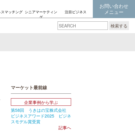
お問い合わせ
メニュー
ネスマッチング
シニアマーケティン
注目ビジネス
グ
の考え方
検索する
マーケット最前線
企業事例から学ぶ
第58回 うきはの宝株式会社
book
Email
ビジネスアワード2025 ビジネ
スモデル賞受賞
記事へ