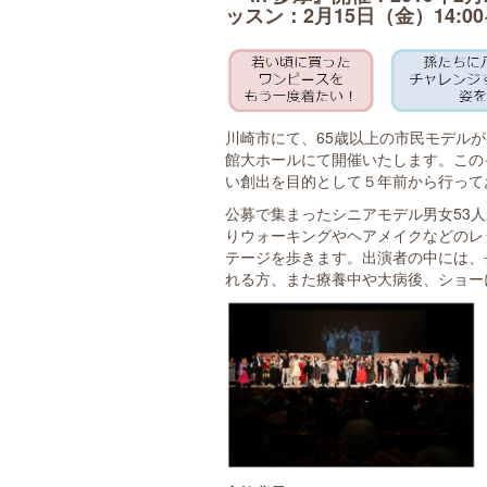
ッスン：2月15日（金）14:00
川崎市にて、65歳以上の市民モデル
館大ホールにて開催いたします。この
い創出を目的として５年前から行って
公募で集まったシニアモデル男女53
りウォーキングやヘアメイクなどのレ
テージを歩きます。出演者の中には、
れる方、また療養中や大病後、ショー