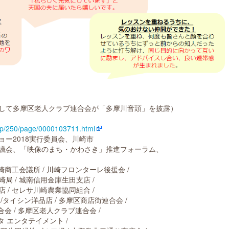
して多摩区老人クラブ連合会が「多摩川音頭」を披露）
i.jp/250/page/0000103711.html
2018実行委員会、川崎市
会、「映像のまち・かわさき」推進フォーラム、
工会議所 / 川崎フロンターレ後援会 /
 / 城南信用金庫生田支店 /
/ セレサ川崎農業協同組合 /
タイシン洋品店 / 多摩区商店街連合会 /
会 / 多摩区老人クラブ連合会 /
タ エンタテイメント /