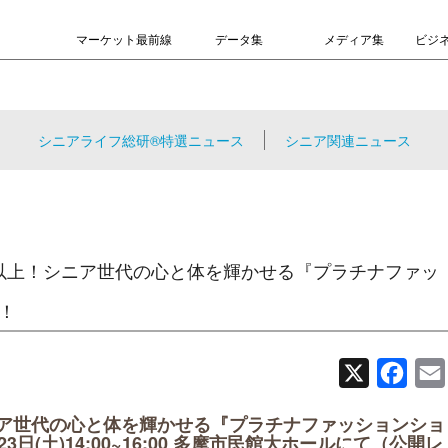
マーケット最前線
データ集
メディア集
ビジ
シニアライフ総研®特選ニュース
シニア関連ニュース
歳以上！シニア世代の心と体を輝かせる『プラチナファッ
催！
X
Face
ニア世代の心と体を輝かせる『プラチナファッションショ
月23日(土)14:00~16:00 多摩市民館大ホールにて（公開レ