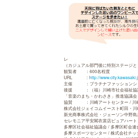
レ
（カジュアル部門後に特別ステージと
観覧者 ：600名程度
URL :
http://www.city.kawasak
主催 ：プラチナファッションショー
後援 ：（福）川崎市社会福祉協議
「音楽のまち・かわさき」推進協議会
協賛 ：川崎アートセンター / 川崎商
株式会社ジェイコムイースト町田・川崎局
新光商事株式会社・ジェーソン中野島店 
セレモニア平安閣衣裳店ピュアハート /
多摩区社会福祉協議会 / 多摩区町会連合
多摩スポーツセンター / 株式会社チッ