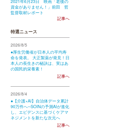
2021年6月23日 映画「老後の
資金がありません！」前田 哲
監督取材レポート
記事へ
特選ニュース
2026/8/5
●厚生労働省が日本人の平均寿
命を発表。 大正製薬が発見！日
本人の長生きの秘訣は、実はあ
の国民的栄養素！
記事へ
2026/8/4
●【介護×AI】自治体データ累計
90万件へ─SOINの予測AIが進化
し、エビデンスに基づくケアマ
ネジメントを新たな次元へ
記事へ