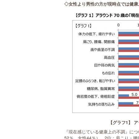
◇女性より男性の方が現時点では健康
【グラフ1】 
『現在感じている健康上の不調』につ
52％、女性44％）、2位：肩こり・