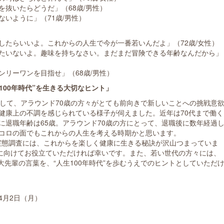
抜いたらどうだ」（68歳/男性）
いように」（71歳/男性）
したらいいよ。これからの人生で今が一番若いんだよ」（72歳/女性）
たいないよ。趣味を持ちなさい。まだまだ冒険できる年齢なんだから」
リーワンを目指せ」（68歳/男性）
100年時代”を生きる大切なヒント」
通して、アラウンド70歳の方々がとても前向きで新しいことへの挑戦意
健康上の不調を感じられている様子が伺えました。近年は70代まで働く
に退職年齢は65歳。アラウンド70歳の方にとって、退職後に数年経過
コロの面でもこれからの人生を考える時期かと思います。
人実態調査には、これからを楽しく健康に生きる秘訣が沢山つまっていま
生に向けてお役立ていただければ幸いです。また、若い世代の方々には、
の大先輩の言葉を、“人生100年時代”を歩むうえでのヒントとしていただ
4月2日（月）