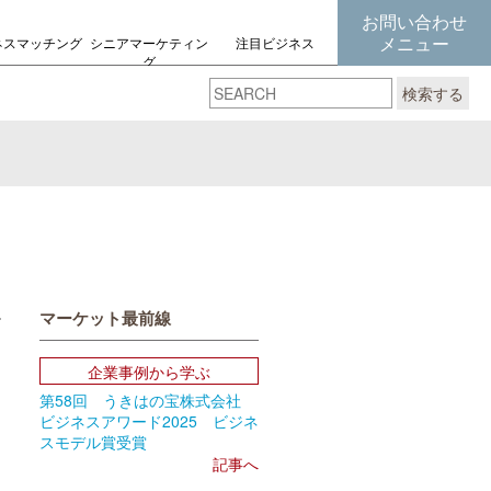
お問い合わせ
メニュー
ネスマッチング
シニアマーケティン
注目ビジネス
グ
の考え方
検索する
マーケット最前線
book
Email
企業事例から学ぶ
第58回 うきはの宝株式会社
ビジネスアワード2025 ビジネ
スモデル賞受賞
記事へ