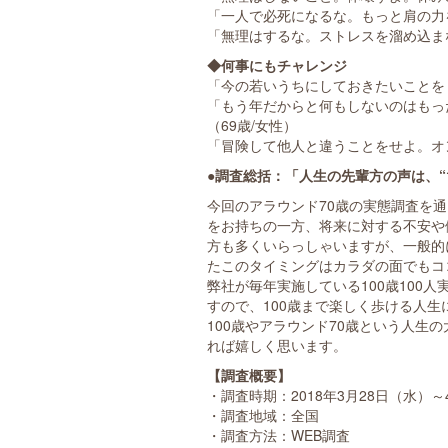
「一人で必死になるな。もっと肩の力を
「無理はするな。ストレスを溜め込まな
◆何事にもチャレンジ
「今の若いうちにしておきたいことを
「もう年だからと何もしないのはもっ
（69歳/女性）
「冒険して他人と違うことをせよ。オン
●調査総括：「人生の先輩方の声は、“
今回のアラウンド70歳の実態調査を
をお持ちの一方、将来に対する不安や
方も多くいらっしゃいますが、一般的
たこのタイミングはカラダの面でもコ
弊社が毎年実施している100歳100
すので、100歳まで楽しく歩ける人
100歳やアラウンド70歳という人生
れば嬉しく思います。
【調査概要】
・調査時期：2018年3月28日（水）～
・調査地域：全国
・調査方法：WEB調査