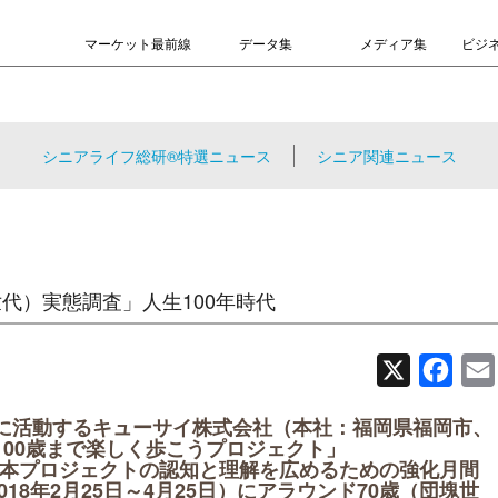
マーケット最前線
データ集
メディア集
ビジ
シニアライフ総研®特選ニュース
シニア関連ニュース
代）実態調査」人生100年時代
X
Face
に活動するキューサイ株式会社（本社：福岡県福岡市、
100歳まで楽しく歩こうプロジェクト」
本プロジェクトの認知と理解を広めるための強化月間
018年2月25日～4月25日）にアラウンド70歳（団塊世