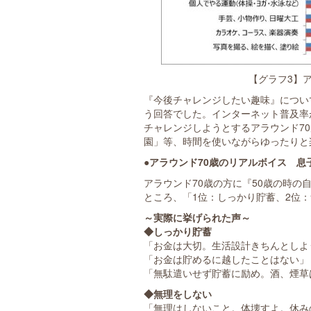
【グラフ3】
『今後チャレンジしたい趣味』につい
う回答でした。インターネット普及率
チャレンジしようとするアラウンド7
園」等、時間を使いながらゆったりと
●アラウンド70歳のリアルボイス 息
アラウンド70歳の方に『50歳の時
ところ、「1位：しっかり貯蓄、2位
～実際に挙げられた声～
◆しっかり貯蓄
「お金は大切。生活設計きちんとしよう
「お金は貯めるに越したことはない」（
「無駄遣いせず貯蓄に励め。酒、煙草は
◆無理をしない
「無理はしないこと。体壊すよ。休みの