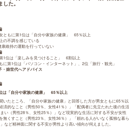
ました。
編
女ともに第1位は「自分や家族の健康」 65％以上
上の不調を感じている
健康維持の運動を行っていない
編
第1位は「楽しみを見つけること」 6割以上
もに第1位は「パソコン・インターネット」、2位「旅行・観光」
子・娘世代へアドバイス
編
位は「自分や家族の健康」 65％以上
聞いたところ、「自分や家族の健康」と回答した方が男女ともに65％以
経済的なこと（男性50％、女性41％）」「配偶者に先立たれた後の生
住まい（男性28％、女性25％）」など現実的な生活に対する不安が女性
を無くすこと（男性23％、女性36％）」「頼れる人がいなく孤独な暮
％）」など精神面に関する不安が男性より高い傾向が伺えました。