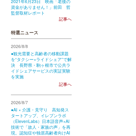
2021年6月23日 映画「老後の
資金がありません！」前田 哲
監督取材レポート
記事へ
特選ニュース
2026/8/8
●観光需要と高齢者の移動課題
を“タクシー×ライドシェア”で解
決 長野県・駒ヶ根市で公共ラ
イドシェアサービスの実証実験
を実施
記事へ
2026/8/7
●AI × 介護・見守り 高知発ス
タートアップ、イレブンラボ
（ElevenLabs）日本語音声×AI
技術で「故人・家族の声」を再
現。認知症や独居高齢者向けAI