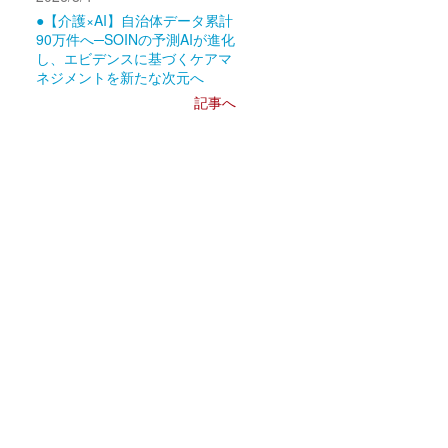
●【介護×AI】自治体データ累計
90万件へ─SOINの予測AIが進化
し、エビデンスに基づくケアマ
ネジメントを新たな次元へ
記事へ