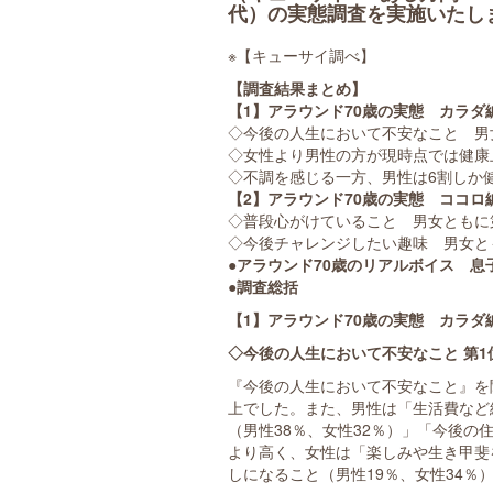
代）の実態調査を実施いたし
※【キューサイ調べ】
【調査結果まとめ】
【1】アラウンド70歳の実態 カラダ
◇今後の人生において不安なこと 男
◇女性より男性の方が現時点では健康
◇不調を感じる一方、男性は6割しか
【2】アラウンド70歳の実態 ココロ
◇普段心がけていること 男女ともに
◇今後チャレンジしたい趣味 男女と
●アラウンド70歳のリアルボイス 息
●調査総括
【1】アラウンド70歳の実態 カラダ
◇今後の人生において不安なこと 第1
『今後の人生において不安なこと』を
上でした。また、男性は「生活費など
（男性38％、女性32％）」「今後の
より高く、女性は「楽しみや生き甲斐
しになること（男性19％、女性34