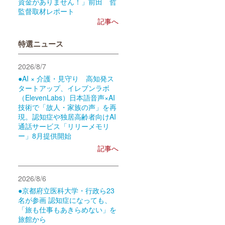
資金がありません！」前田 哲
監督取材レポート
記事へ
特選ニュース
2026/8/7
●AI × 介護・見守り 高知発ス
タートアップ、イレブンラボ
（ElevenLabs）日本語音声×AI
技術で「故人・家族の声」を再
現。認知症や独居高齢者向けAI
通話サービス「リリーメモリ
ー」8月提供開始
記事へ
2026/8/6
●京都府立医科大学・行政ら23
名が参画 認知症になっても、
「旅も仕事もあきらめない」を
旅館から