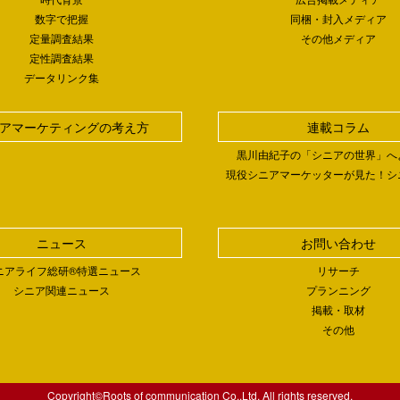
数字で把握
同梱・封入メディア
定量調査結果
その他メディア
定性調査結果
データリンク集
アマーケティングの考え方
連載コラム
黒川由紀子の「シニアの世界」へ
現役シニアマーケッターが見た！シ
ニュース
お問い合わせ
ニアライフ総研®特選ニュース
リサーチ
シニア関連ニュース
プランニング
掲載・取材
その他
Copyright©Roots of communication Co.,Ltd. All rights reserved.