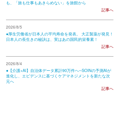
も、「旅も仕事もあきらめない」を旅館から
記事へ
2026/8/5
●厚生労働省が日本人の平均寿命を発表。 大正製薬が発見！
日本人の長生きの秘訣は、実はあの国民的栄養素！
記事へ
2026/8/4
●【介護×AI】自治体データ累計90万件へ─SOINの予測AIが
進化し、エビデンスに基づくケアマネジメントを新たな次
元へ
記事へ