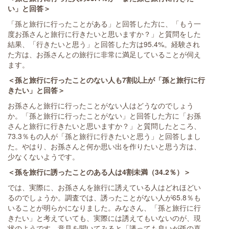
い」と回答＞
「孫と旅行に行ったことがある」と回答した方に、「もう一
度お孫さんと旅行に行きたいと思いますか？」と質問をした
結果、「行きたいと思う」と回答した方は95.4%。経験され
た方は、お孫さんとの旅行に非常に満足していることが伺え
ます。
＜孫と旅行に行ったことのない人も7割以上が「孫と旅行に行
きたい」と回答＞
お孫さんと旅行に行ったことがない人はどうなのでしょう
か。「孫と旅行に行ったことがない」と回答した方に「お孫
さんと旅行に行きたいと思いますか？」と質問したところ、
73.3％もの人が「孫と旅行に行きたいと思う」と回答しまし
た。やはり、お孫さんと何か思い出を作りたいと思う方は、
少なくないようです。
＜孫を旅行に誘ったことのある人は4割未満（34.2％）＞
では、実際に、お孫さんを旅行に誘えている人はどれほどい
るのでしょうか。調査では、誘ったことがない人が65.8％も
いることが明らかになりました。みなさん、「孫と旅行に行
きたい」と考えていても、実際には誘えてもいないのが、現
状のようです。意見を聞いてみると「誘っても良いが孫の喜