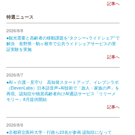
記事へ
特選ニュース
2026/8/8
●観光需要と高齢者の移動課題を“タクシー×ライドシェア”で
解決 長野県・駒ヶ根市で公共ライドシェアサービスの実
証実験を実施
記事へ
2026/8/7
●AI × 介護・見守り 高知発スタートアップ、イレブンラボ
（ElevenLabs）日本語音声×AI技術で「故人・家族の声」を
再現。認知症や独居高齢者向けAI通話サービス「リリーメ
モリー」8月提供開始
記事へ
2026/8/6
●京都府立医科大学・行政ら23名が参画 認知症になって