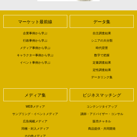
マーケット最前線
データ集
企業事例から学ぶ
自主調査結果
行政事例から学ぶ
シニアの大分類
メディア事例から学ぶ
時代背景
キャラクター事例から学ぶ
数字で把握
イベント事例から学ぶ
定量調査結果
定性調査結果
データリンク集
メディア集
ビジネスマッチング
WEBメディア
コンテンツタイアップ
サンプリング・イベントメディア
講師・アドバイザー・コンサル
広告掲載メディア
販売チャネル
同梱・封入メディア
商品提供・共同開発
その他メディア