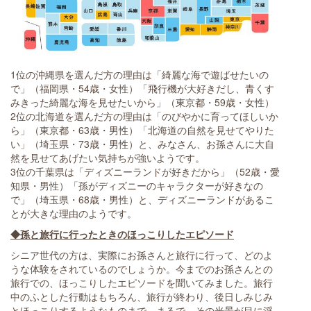
1位の沖縄県を選んだ方の理由は「綺麗な海で遊ばせたいの
で」（福岡県・54歳・女性）「飛行機が大好きだし、青くす
みきった綺麗な海を見せたいから」（東京都・59歳・女性）
2位の北海道を選んだ方の理由は「のびやかに育ってほしいか
ら」（東京都・63歳・男性）「北海道の自然を見せてやりた
い」（埼玉県・73歳・男性）と、みなさん、お孫さんに大自
然を見せてあげたい気持ちが強いようです。
3位の千葉県は「ディズニーランドが好きだから」（52歳・愛
知県・男性）「孫がディズニーのキャラクターが好きなの
で」（埼玉県・68歳・男性）と、ディズニーランドがあるこ
とが大きな理由のようです。
◆孫と旅行に行ったときのほっこりしたエピソード
シニア世代の方は、実際にお孫さんと旅行に行って、どのよ
うな体験をされているのでしょうか。今までのお孫さんとの
旅行での、ほっこりしたエピソードを聞いてみました。旅行
中のふとした行動はもちろん、旅行が終わり、後日しみじみ
とほっこりするようなものまで、まるで、その光景が目に浮