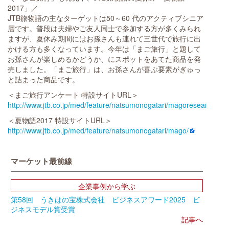
2017」／
JTB旅物語の主なターゲットは50～60 代のアクティブシニア
層です。普段は夫婦やご友人同士で参加する方が多くみられ
ますが、夏休み期間にはお孫さんも連れて三世代で旅行に出
かける方も多くなっています。今年は「まご旅行」と題して
お孫さんが楽しめるかどうか、にスポットをあてた商品を発
売しました。「まご旅行」は、お孫さんが喜ぶ要素がぎゅっ
と詰まった商品です。
＜まご旅行アンケート 特設サイトURL＞
http://www.jtb.co.jp/med/feature/natsumonogatari/magoresearch
＜夏物語2017 特設サイトURL＞
http://www.jtb.co.jp/med/feature/natsumonogatari/mago/
マーケット最前線
企業事例から学ぶ
第58回 うきはの宝株式会社 ビジネスアワード2025 ビ
ジネスモデル賞受賞
記事へ