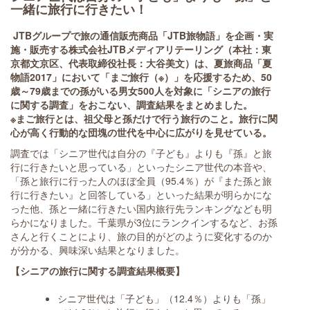
一緒に旅行に行きたい！
JTBグループで旅の通信販売商品「JTB旅物語」を企画・実
施・販売する株式会社JTBメディアリテーリング（本社：東
京都文京区、代表取締役社長：大谷美文）は、夏旅商品「夏
物語2017」において「まご旅行（※）」を応援するため、50
歳～79歳までの孫がいる男女500人を対象に「シニアの旅行
に関する調査」をおこない、調査結果をまとめました。
※まご旅行とは、祖父母と孫だけで行う旅行のこと。旅行に関
心が高く行動的な団塊の世代を中心に広がりを見せている。
調査では「シニア世代は自分の『子ども』よりも『孫』と旅
行に行きたいと思っている」といったシニア世代の本音や、
「孫と旅行に行った人のほぼ全員（95.4％）が『また孫と旅
行に行きたい』と回答している」といった結果が明らかにな
った他、孫と一緒に行きたい国内旅行先ランキングなども明
らかになりました。千葉県が3位にランクインするなど、お孫
さんと行くことにより、旅の目的がどのように変化するのか
が分かる、興味深い結果となりました。
【シニアの旅行に関する調査結果概要】
シニア世代は「子ども」（12.4％）よりも「孫」