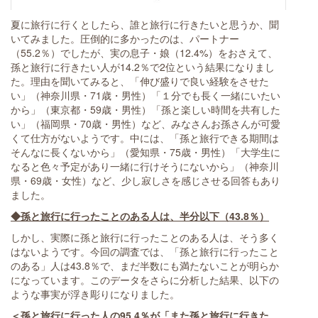
夏に旅行に行くとしたら、誰と旅行に行きたいと思うか、聞
いてみました。圧倒的に多かったのは、パートナー
（55.2％）でしたが、実の息子・娘（12.4%）をおさえて、
孫と旅行に行きたい人が14.2％で2位という結果になりまし
た。理由を聞いてみると、「伸び盛りで良い経験をさせた
い」（神奈川県・71歳・男性）「１分でも長く一緒にいたい
から」（東京都・59歳・男性）「孫と楽しい時間を共有した
い」（福岡県・70歳・男性）など、みなさんお孫さんが可愛
くて仕方がないようです。中には、「孫と旅行できる期間は
そんなに長くないから」（愛知県・75歳・男性）「大学生に
なると色々予定があり一緒に行けそうにないから」（神奈川
県・69歳・女性）など、少し寂しさを感じさせる回答もあり
ました。
◆孫と旅行に行ったことのある人は、半分以下（43.8％）
しかし、実際に孫と旅行に行ったことのある人は、そう多く
はないようです。今回の調査では、「孫と旅行に行ったこと
のある」人は43.8％で、まだ半数にも満たないことが明らか
になっています。このデータをさらに分析した結果、以下の
ような事実が浮き彫りになりました。
＜孫と旅行に行った人の95.4％が「また孫と旅行に行きた