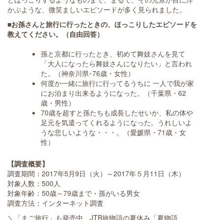
かぶような、微笑ましいエピソードが多く見られました。
■お孫さんと旅行に行ったときの、ほっこりしたエピソードを
教えてください。（自由回答）
孫と京都に行ったとき、初めて舞妓さんを見て
「大人になったら舞妓さんになりたい」と言われ
た。（神奈川県･76歳・女性）
何度か一緒に旅行に行ってるうちに 一人で我が家
にお泊まり出来るようになった。（千葉県・62
歳・男性）
70歳を超すと孫たちも成長したせいか、私の体や
足元を気遣ってくれるようになった。うれしいよ
うな悲しいような・・・。（愛媛県・71歳・女
性）
【調査概要】
調査期間：2017年5月9日（火）～2017年５月11日（木）
対象人数：500人
対象年齢：50歳～79歳まで・孫がいる男女
調査方法：インターネット調査
＼「まご旅行」も発売中、JTB旅物語の夏休み「夏物語