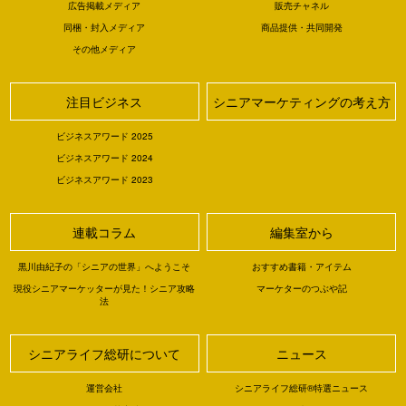
広告掲載メディア
販売チャネル
同梱・封入メディア
商品提供・共同開発
その他メディア
注目ビジネス
シニアマーケティングの考え方
ビジネスアワード 2025
ビジネスアワード 2024
ビジネスアワード 2023
連載コラム
編集室から
黒川由紀子の「シニアの世界」へようこそ
おすすめ書籍・アイテム
現役シニアマーケッターが見た！シニア攻略
マーケターのつぶや記
法
シニアライフ総研について
ニュース
運営会社
シニアライフ総研®特選ニュース