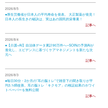
2026/8/5
●厚生労働省が日本人の平均寿命を発表。 大正製薬が発見！
日本人の長生きの秘訣は、実はあの国民的栄養素！
記事へ
2026/8/4
●【介護×AI】自治体データ累計90万件へ─SOINの予測AIが
進化し、エビデンスに基づくケアマネジメントを新たな次
元へ
記事へ
2026/8/3
●毎日30分・2か月の”耳の脳トレ”で雑音下の聞き取りが平
均3.1dB改善。耳の脳トレ「キクモア」の検証結果のホワイ
トペーパーを無料公開
記事へ