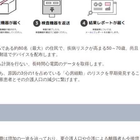
である約80名（最大）の住民で、疾病リスクが高まる50～70歳、尚且
郵送でデバイスを配布します。
ら計測を行ない、長時間心電図のデータを取得します。
ち、原因の3分の1を占めている「心房細動」のリスクを早期発見するこ
塞患者とその介護人口の減少に繋げます。
費は増加の一途を辿っており、要介護人口や介護による離職者も今後増