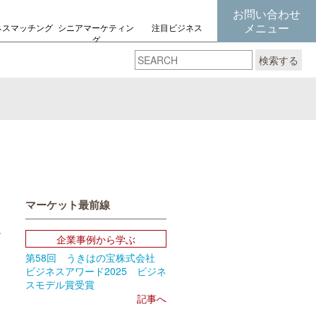
お問い合わせ
メニュー
ネスマッチング
シニアマーケティン
注目ビジネス
グ
の考え方
検索する
マーケット最前線
企業事例から学ぶ
第58回 うきはの宝株式会社
book
Email
ビジネスアワード2025 ビジネ
スモデル賞受賞
6
記事へ