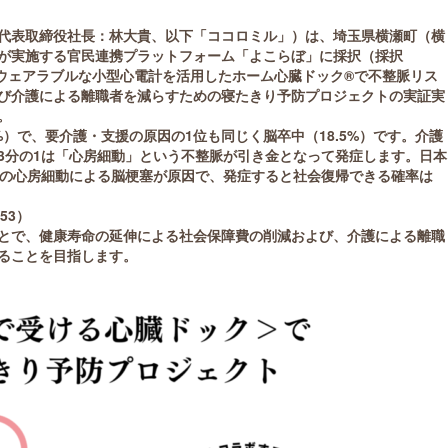
代表取締役社長：林大貴、以下「ココロミル」）は、埼⽟県横瀬町（横
が実施する官民連携プラットフォーム「よこらぼ」に採択（採択
るウェアラブルな小型心電計を活用したホーム心臓ドック®で不整脈リス
び介護による離職者を減らすための寝たきり予防プロジェクトの実証実
。
%）で、要介護・支援の原因の1位も同じく脳卒中（18.5%）です。介護
3分の1は「心房細動」という不整脈が引き金となって発症します。日本
がこの心房細動による脳梗塞が原因で、発症すると社会復帰できる確率は
353）
とで、健康寿命の延伸による社会保障費の削減および、介護による離職
ることを目指します。