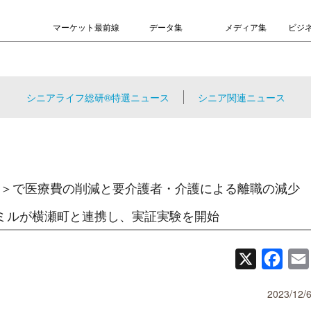
マーケット最前線
データ集
メディア集
ビジ
シニアライフ総研®特選ニュース
シニア関連ニュース
＞で医療費の削減と要介護者・介護による離職の減少
ミルが横瀬町と連携し、実証実験を開始
X
Face
2023/12/