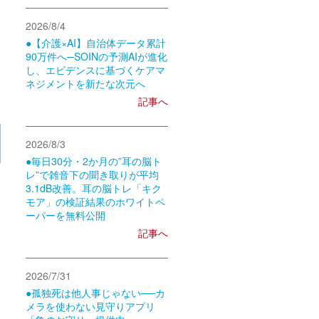
2026/8/4
●【介護×AI】自治体データ累計
90万件へ─SOINの予測AIが進化
し、エビデンスに基づくケアマ
ネジメントを新たな次元へ
記事へ
2026/8/3
●毎日30分・2か月の”耳の脳ト
レ”で雑音下の聞き取りが平均
3.1dB改善。耳の脳トレ「キク
モア」の検証結果のホワイトペ
ーパーを無料公開
記事へ
2026/7/31
●孤独死は他人事じゃない──カ
メラを使わない見守りアプリ