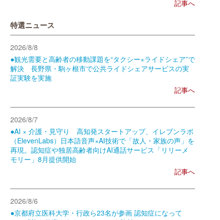
記事へ
特選ニュース
2026/8/8
●観光需要と高齢者の移動課題を“タクシー×ライドシェア”で
解決 長野県・駒ヶ根市で公共ライドシェアサービスの実
証実験を実施
記事へ
2026/8/7
●AI × 介護・見守り 高知発スタートアップ、イレブンラボ
（ElevenLabs）日本語音声×AI技術で「故人・家族の声」を
再現。認知症や独居高齢者向けAI通話サービス「リリーメ
モリー」8月提供開始
記事へ
2026/8/6
●京都府立医科大学・行政ら23名が参画 認知症になって