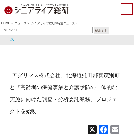
シニア世代を捉える、マーケットの最前線！
HOME
ニュース
シニアライフ総研®特選ニュース
検索する
シニアライフ総研®特選ニュ
シニア関連ニュース
ース
アグリマス株式会社、北海道虻田郡喜茂別町
と『高齢者の保健事業と介護予防の一体的な
実施に向けた調査・分析委託業務』プロジェ
クトを始動
X
Facebook
Email