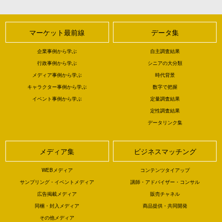
マーケット最前線
データ集
企業事例から学ぶ
自主調査結果
行政事例から学ぶ
シニアの大分類
メディア事例から学ぶ
時代背景
キャラクター事例から学ぶ
数字で把握
イベント事例から学ぶ
定量調査結果
定性調査結果
データリンク集
メディア集
ビジネスマッチング
WEBメディア
コンテンツタイアップ
サンプリング・イベントメディア
講師・アドバイザー・コンサル
広告掲載メディア
販売チャネル
同梱・封入メディア
商品提供・共同開発
その他メディア