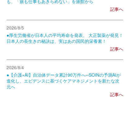
も、「旅も仕事もあきらめない」を旅館から
記事へ
2026/8/5
●厚生労働省が日本人の平均寿命を発表。 大正製薬が発見！
日本人の長生きの秘訣は、実はあの国民的栄養素！
記事へ
2026/8/4
●【介護×AI】自治体データ累計90万件へ─SOINの予測AIが
進化し、エビデンスに基づくケアマネジメントを新たな次
元へ
記事へ