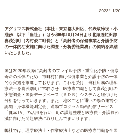
2023/11/20
アグリマス株式会社（本社：東京都大田区、代表取締役：小
瀧歩、以下「当社」）は令和5年10月24日より北海道虻田郡
喜茂別町（内村俊二町長）と『高齢者の保健事業と介護予防
の一体的な実施に向けた調査・分析委託業務』の契約を締結
いたしました。
国は2020年以降に高齢者のフレイル予防・重症化予防・健康
寿命の延伸のため、市町村に向け保健事業と介護予防の一体
的な実施を推進しております。これを受け、当社所属の理学
療法士を喜茂別町に常駐させ、医療専門職として喜茂別町の
実態調査・国保データベース（ＫＤＢ）システムと紐付けた
分析を行っていきます。また、地区ごとに通いの場の運営や
認知・身体機能測定会、運動プログラム動画配信サービス
「健幸TV」の活用を行い、町の課題整理と医療費・介護費節
減に向けた問題解決に取り組んでまいります。
弊社では、理学療法士・作業療法士などの医療専門職を全国