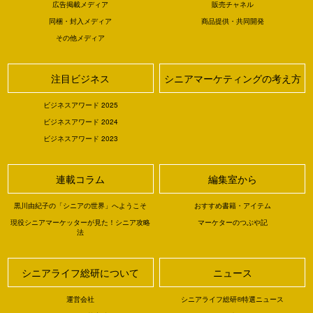
広告掲載メディア
販売チャネル
同梱・封入メディア
商品提供・共同開発
その他メディア
注目ビジネス
シニアマーケティングの考え方
ビジネスアワード 2025
ビジネスアワード 2024
ビジネスアワード 2023
連載コラム
編集室から
黒川由紀子の「シニアの世界」へようこそ
おすすめ書籍・アイテム
現役シニアマーケッターが見た！シニア攻略
マーケターのつぶや記
法
シニアライフ総研について
ニュース
運営会社
シニアライフ総研®特選ニュース