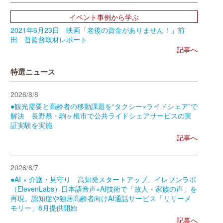
イベント事例から学ぶ
2021年6月23日 映画「老後の資金がありません！」前
田 哲監督取材レポート
記事へ
特選ニュース
2026/8/8
●観光需要と高齢者の移動課題を“タクシー×ライドシェア”で
解決 長野県・駒ヶ根市で公共ライドシェアサービスの実
証実験を実施
記事へ
2026/8/7
●AI × 介護・見守り 高知発スタートアップ、イレブンラボ
（ElevenLabs）日本語音声×AI技術で「故人・家族の声」を
再現。認知症や独居高齢者向けAI通話サービス「リリーメ
モリー」8月提供開始
記事へ