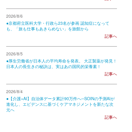
2026/8/6
●京都府立医科大学・行政ら23名が参画 認知症になって
も、「旅も仕事もあきらめない」を旅館から
記事へ
2026/8/5
●厚生労働省が日本人の平均寿命を発表。 大正製薬が発見！
日本人の長生きの秘訣は、実はあの国民的栄養素！
記事へ
2026/8/4
●【介護×AI】自治体データ累計90万件へ─SOINの予測AIが
進化し、エビデンスに基づくケアマネジメントを新たな次
元へ
記事へ