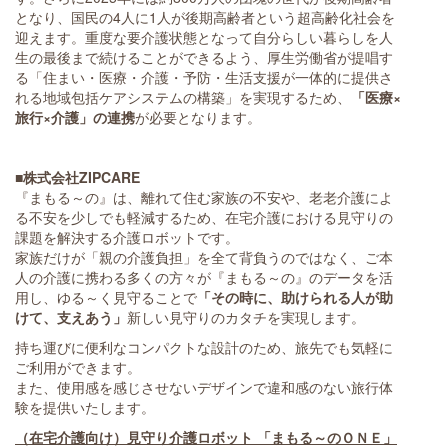
となり、国民の4人に1人が後期高齢者という超高齢化社会を
迎えます。重度な要介護状態となって自分らしい暮らしを人
生の最後まで続けることができるよう、厚生労働省が提唱す
る「住まい・医療・介護・予防・生活支援が一体的に提供さ
れる地域包括ケアシステムの構築」を実現するため、
「医療×
旅行×介護」の連携
が必要となります。
■株式会社ZIPCARE
『まもる～の』は、離れて住む家族の不安や、老老介護によ
る不安を少しでも軽減するため、在宅介護における見守りの
課題を解決する介護ロボットです。
家族だけが「親の介護負担」を全て背負うのではなく、ご本
人の介護に携わる多くの方々が『まもる～の』のデータを活
用し、ゆる～く見守ることで
「その時に、助けられる人が助
けて、支えあう」
新しい見守りのカタチを実現します。
持ち運びに便利なコンパクトな設計のため、旅先でも気軽に
ご利用ができます。
また、使用感を感じさせないデザインで違和感のない旅行体
験を提供いたします。
（在宅介護向け）見守り介護ロボット 「まもる～のＯＮＥ」