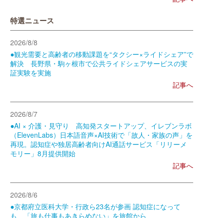
特選ニュース
2026/8/8
●観光需要と高齢者の移動課題を“タクシー×ライドシェア”で
解決 長野県・駒ヶ根市で公共ライドシェアサービスの実
証実験を実施
記事へ
2026/8/7
●AI × 介護・見守り 高知発スタートアップ、イレブンラボ
（ElevenLabs）日本語音声×AI技術で「故人・家族の声」を
再現。認知症や独居高齢者向けAI通話サービス「リリーメ
モリー」8月提供開始
記事へ
2026/8/6
●京都府立医科大学・行政ら23名が参画 認知症になって
も、「旅も仕事もあきらめない」を旅館から