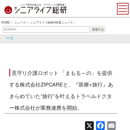
シニア世代を捉える、マーケットの最前線！
HOME
ニュース
シニアライフ総研®特選ニュース
検索する
シニアライフ総研®特選ニュ
シニア関連ニュース
ース
見守り介護ロボット 「まもる～の」を提供
する株式会社ZIPCAREと、『医療×旅行』あ
きらめていた“旅行”を叶えるトラベルドクタ
ー株式会社が業務連携を開始。
X
Facebook
Email