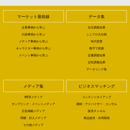
マーケット最前線
データ集
企業事例から学ぶ
自主調査結果
行政事例から学ぶ
シニアの大分類
メディア事例から学ぶ
時代背景
キャラクター事例から学ぶ
数字で把握
イベント事例から学ぶ
定量調査結果
定性調査結果
データリンク集
メディア集
ビジネスマッチング
WEBメディア
コンテンツタイアップ
サンプリング・イベントメディア
講師・アドバイザー・コンサル
広告掲載メディア
販売チャネル
同梱・封入メディア
商品提供・共同開発
その他メディア