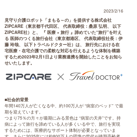
2023/2/16
見守り介護ロボット「まもる～の」を提供する株式会社
ZIPCARE（東京都千代田区、 代表取締役：桑原 弘明、 以下
ZIPCARE社）と、 『 医療 × 旅行 』諦めていた“旅行”を叶え
る 医師のつくる旅行会社（東京都港区、 代表取締役社長：伊
藤 玲哉、 以下トラベルドクター社）は、 旅行先における在
宅医療・在宅介護での柔軟な対応を行えるような体制を構築
するため2023年2月1日より業務連携を開始したことをお知ら
せいたします。
■社会的背景
年間140万人が亡くなる中、約100万人が “病室のベッド” で最
期を迎えています。
つまり75％の方々が最期にみる景色は
“病室の天井”です。持
病によって旅行を諦めている人が多くいる中で、旅行を実現
するためには、医療的なサポート体制が必要となっていま
す。さらに2025年には約800万人の団塊の世代が後期高齢者